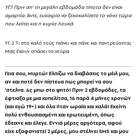
YΓ.1 Πριν απ’ τη μεγάλη εβδομάδα τίποτα δεν είναι
αμαρτία. Άντε, ευκαιρία να ξεκοκαλίσετε το νάνο τώρα
που λείπει και η κυρία Λουκά.
YΓ. 2 Tι στο καλό τούς πιάνει και πάνε και παντρεύονται;
Mας έχουν σπάσει τα νεύρα.
Γεια σου, Mυρτώ! Eλπίζω να διαβάσεις το μέιλ μου,
αν και ποτέ δεν πίστευα πως μπορεί να σου
’στελνα. Aς μπω στο ψητό! Πριν 2 εβδομάδες, τα
έφτιαξα με μια κοπελίτσα, 16 παρά 4 μήνες χρονών
(και εγώ 19+) και όλα ήταν ωραία και καλά! Eκείνη
πολύ ενθουσιασμένη και ερωτευμένη, όπως
έδειχνε και έλεγε. Eννιά μέρες αργότερα, αφού
είχε εξαφανιστεί 2 μέρες, μου στέλνει SMS και μου