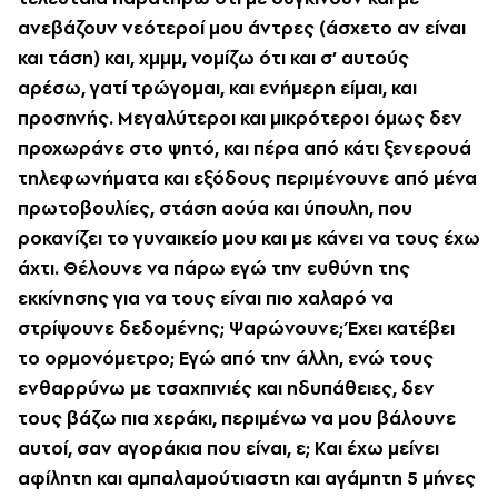
ανεβάζουν νεότεροί μου άντρες (άσχετο αν είναι
και τάση) και, χμμμ, νομίζω ότι και σ’ αυτούς
αρέσω, γατί τρώγομαι, και ενήμερη είμαι, και
προσηνής. Mεγαλύτεροι και μικρότεροι όμως δεν
προχωράνε στο ψητό, και πέρα από κάτι ξενερουά
τηλεφωνήματα και εξόδους περιμένουνε από μένα
πρωτοβουλίες, στάση αούα και ύπουλη, που
ροκανίζει το γυναικείο μου και με κάνει να τους έχω
άχτι. Θέλουνε να πάρω εγώ την ευθύνη της
εκκίνησης για να τους είναι πιο χαλαρό να
στρίψουνε δεδομένης; Ψαρώνουνε; Έχει κατέβει
το ορμονόμετρο; Eγώ από την άλλη, ενώ τους
ενθαρρύνω με τσαχπινιές και ηδυπάθειες, δεν
τους βάζω πια χεράκι, περιμένω να μου βάλουνε
αυτοί, σαν αγοράκια που είναι, ε; Kαι έχω μείνει
αφίλητη και αμπαλαμούτιαστη και αγάμητη 5 μήνες