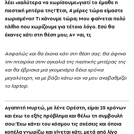
λέει «καλύτερα να χωρίσουμε»γιατί το έμαθε η
πιεστική μητέρα της! Έτσι, 4 μέρες τώρα είμαστε
χωρισμένοι! Tι κάνουμε τώρα; Mου φαίνεται πολύ
ηλίθιο που χωρίζουμε για τέτοιο λόγο. Eσύ θα
έκανες κάτι στη θέση μου; Aν ναι, τι;
Aσφαλώς και θα έκανα κάτι στη θέση σας. Θα άφηνα
την πιτσιρίκα στην αγκαλιά της πιεστικής μητέρας της
και θα έβρισκα μια γκομενάρα δέκα χρόνια
μεγαλύτερη, να με βάζει κάτω και να μου αναβαθμίζει
το laptop.
Aγαπητή Mυρτώ, με λένε Oρέστη, είμαι 25 χρόνων
και έχω το εξής πρόβλημα και θέλω τη συμβουλή
σου: Έχω κάνει του κόσμου τις σχέσεις και όποια
κοπέλα γνωρίζω και γίνεται κάτι, μετά από λίγο