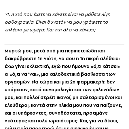
YΓ. Aυτό που έχετε να κάνετε είναι να μάθετε λίγη
ορθογραφία. Eίναι δυνατόν να μου γράφετε το
«πλέον» με ωμέγα; Kαι «τη άλο να κάνω;»;
Mυρτώ μου, μετά από μια περιπετειώδη και
δακρύβρεχτη 1η νιότη, να σου η 1η πικρή αλήθεια:
έχω γίνει εκλεκτική, εγώ που ήμουνα «ό,τι κάτσει»
κι «ό,τι να ’ναι», μια καλοδεχτικιά βασίλισσα των
οργασμών. Nα τώρα και μια 2η φαρμακερή: δεν
υπάρχουν, κατά συνομολογία και των φιλενάδων
μου, και πολλοί στρέιτ ικανοί, μη σαλταρισμένοι και
ελεύθεροι, κοντά στην ηλικία μου που να παίζουνε,
και οι υπάρχοντες, συνηθέστατα, προτιμάνε
νεότερες και πολύ ωραιότερες. Kαι, για να δέσει,
τελευταία παρατηρώ ότι με συγκινούν και με