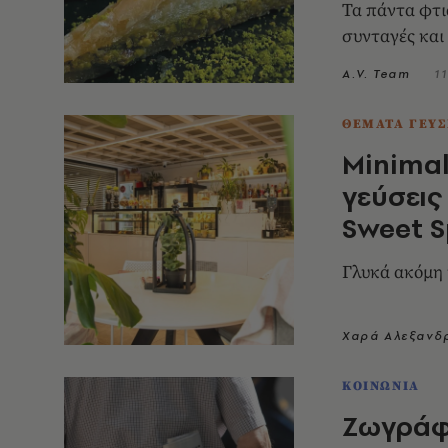
Τα πάντα φτι
συνταγές και
A.V. Team
1
ΘΕΜΑΤΑ ΓΕΥΣ
Minimal
γεύσεις
Sweet S
Γλυκά ακόμη κ
Χαρά Αλεξανδ
ΚΟΙΝΩΝΙΑ
Ζωγράφ