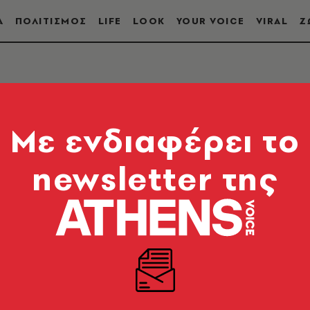
Α
ΠΟΛΙΤΙΣΜΟΣ
LIFE
LOOK
YOUR VOICE
VIRAL
Ζ
Mε ενδιαφέρει το
newsletter της