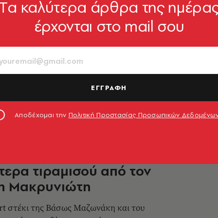
Tα καλύτερα άρθρα της ημέρα
ΗΣ
έρχονται στο mail σου
Ζαχαροπλαστεία: Αγαπημένες
και αλμυρές γεύσεις από το
ες ύλες, φιλοξενία και άριστη εξυπηρέτηση
ΕΓΓΡΑΦΗ
 αιώνα!
0.09.2025, 18:17
Αποδέχομαι την
Πολιτική Προστασίας Προσωπικών Δεδομένω
ΗΣ
: Εδώ θα δοκιμάσεις ένα από
τερα τιραμισού από τον
η Μακρυνιώτη
rt στέκι της Βάσως Μαζωνάκη και του