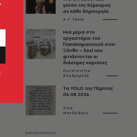
ς
γεύση της Κέρκυρας
σε κάθε δημιουργία
A.V. Team
Μια μέρα στο
εργαστήριο του
Παπαπαρασκευά στην
Ξάνθη – Eκεί που
φτιάχνονται οι
διάσημες καριόκες
Κωνσταντίνα
ν
Βουλγαρέλη
Τα YOLO της Πέμπτης
06.08.2026
Λίνα
Μανδράκου