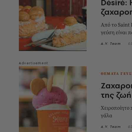
Désiré:
ζαχαροπ
Από το Saint
γεύση είναι 
A.V. Team
0
ΘΕΜΑΤΑ ΓΕΥΣ
Ζαχαροπ
της ζωή
Χειροποίητο 
γάλα
A.V. Team
0