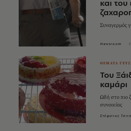
και του
ζαχαρο
Συναγερμός γ
Newsroom
2
ΘΕΜΑΤΑ ΓΕΥΣ
Του Ξάι
καμάρι
Ωδή στο πιο 
συνοικίας
Στέφανος Τσιτ