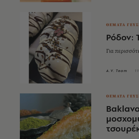
ΘΕΜΑΤΑ ΓΕΥΣ
Ρόδον: 
Για περισσότ
A.V. Team
11
ΘΕΜΑΤΑ ΓΕΥΣ
Baklava
μοσχομυ
τσουρέ