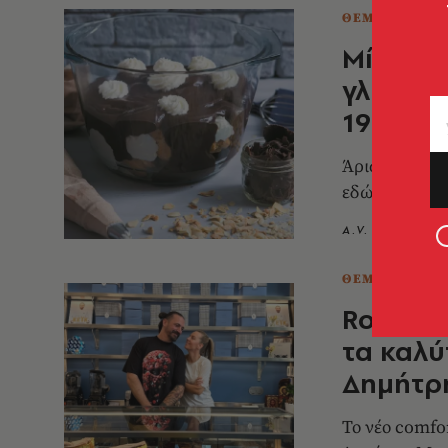
ΘΕΜΑΤΑ ΓΕΥΣ
Μίλτος 
γλυκές 
1976
Άριστες πρώτ
εδώ και μισό
A.V. Team
1
ΘΕΜΑΤΑ ΓΕΥΣ
Routina
τα καλύ
Δημήτρ
Το νέο comfo