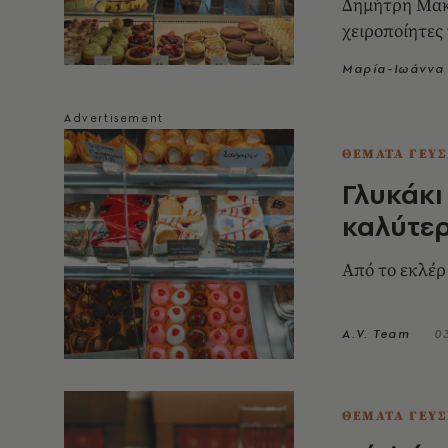
Δημήτρη Μακ
χειροποίητες 
Μαρία-Ιωάννα 
ΘΕΜΑΤΑ ΓΕΥΣ
Γλυκάκι
καλύτε
Από το εκλέρ
A.V. Team
0
ΘΕΜΑΤΑ ΓΕΥΣ