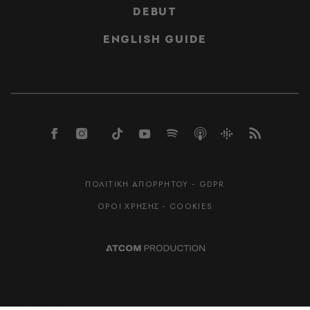
DEBUT
ENGLISH GUIDE
ΠΟΛΙΤΙΚΗ ΑΠΟΡΡΗΤΟΥ - GDPR
ΟΡΟΙ ΧΡΗΣΗΣ - COOKIES