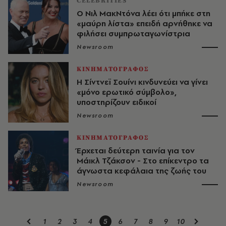
CELEBRITIES
Ο Νιλ ΜακΝτόνα λέει ότι μπήκε στη
«μαύρη λίστα» επειδή αρνήθηκε να
φιλήσει συμπρωταγωνίστρια
Newsroom
ΚΙΝΗΜΑΤΟΓΡΑΦΟΣ
Η Σίντνεϊ Σουίνι κινδυνεύει να γίνει
«μόνο ερωτικό σύμβολο»,
υποστηρίζουν ειδικοί
Newsroom
ΚΙΝΗΜΑΤΟΓΡΑΦΟΣ
Έρχεται δεύτερη ταινία για τον
Μάικλ Τζάκσον - Στο επίκεντρο τα
άγνωστα κεφάλαια της ζωής του
Newsroom
1
2
3
4
5
6
7
8
9
10