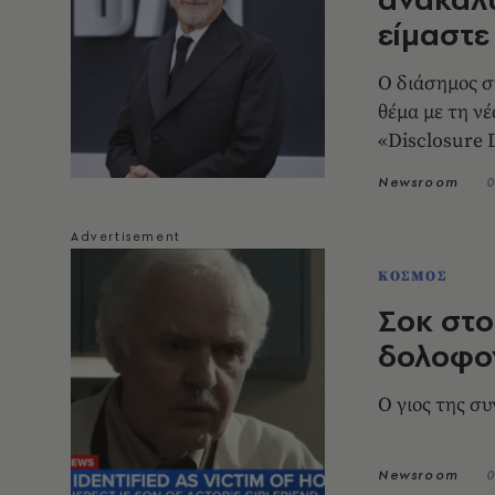
είμαστε
Ο διάσημος σ
θέμα με τη ν
«Disclosure 
Newsroom
0
ΚΟΣΜΟΣ
Σοκ στο
δολοφον
Ο γιος της σ
Newsroom
0