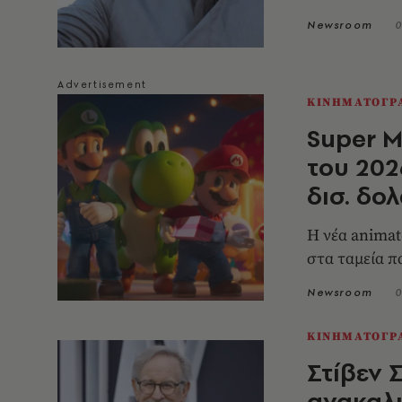
Newsroom
0
ΚΙΝΗΜΑΤΟΓΡ
Super M
του 202
δισ. δο
Η νέα animat
στα ταμεία 
Newsroom
0
ΚΙΝΗΜΑΤΟΓΡ
Στίβεν 
ανακαλ