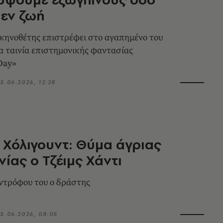
 εν ζωή
κηνοθέτης επιστρέφει στο αγαπημένο του
έα ταινία επιστημονικής φαντασίας
Day»
5.06.2026, 12:28
 Χόλιγουντ: Θύμα άγριας
ίας ο Τζέιμς Χάντι
υντρόφου του ο δράστης
5.06.2026, 08:05