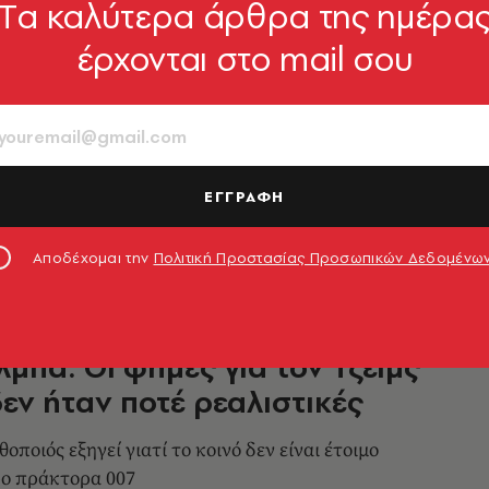
Tα καλύτερα άρθρα της ημέρα
έρχονται στο mail σου
 Τζόνσον: Απαντά σε influencer
 τρόλαρε επειδή πουλά
άν ενώ είναι φαλακρός
έλασε με το viral βίντεο και απάντησε
ΕΓΓΡΑΦΗ
ν περούκα του Μάουι από το Moana
8.06.2026, 13:39
Αποδέχομαι την
Πολιτική Προστασίας Προσωπικών Δεδομένω
ΑΦΟΣ
Έλμπα: Οι φήμες για τον Τζέιμς
εν ήταν ποτέ ρεαλιστικές
οποιός εξηγεί γιατί το κοινό δεν είναι έτοιμο
ρο πράκτορα 007