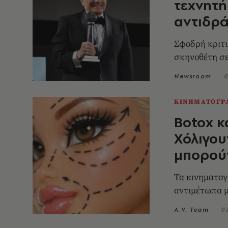
τεχνητή
αντιδρ
Σφοδρή κριτι
σκηνοθέτη σε
Newsroom
0
ΚΙΝΗΜΑΤΟΓΡ
Botox κα
Χόλιγου
μπορούν
Τα κινηματογ
αντιμέτωπα 
A.V. Team
0