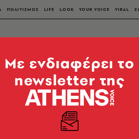
Α
ΠΟΛΙΤΙΣΜΟΣ
LIFE
LOOK
YOUR VOICE
VIRAL
Ζ
Mε ενδιαφέρει το
newsletter της