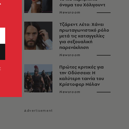
ς
όνομα του Χόλιγουντ
Newsroom
Τζάρεντ Λέτο: Χάνει
πρωταγωνιστικό ρόλο
μετά τις καταγγελίες
για σεξουαλική
παρενόχληση
Newsroom
Πρώτες κριτικές για
ν
την Οδύσσεια: Η
καλύτερη ταινία του
Κρίστοφερ Νόλαν
Newsroom