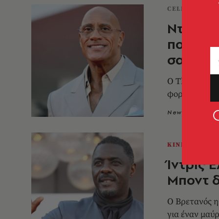
CELEBRITIES
Ντουέιν
που τον
σαμπου
Ο The Rock γ
φορώντας τη
Newsroom
0
ΚΙΝΗΜΑΤΟΓΡ
Ίντρις 
Μποντ δ
Ο Βρετανός ηθ
για έναν μαύ