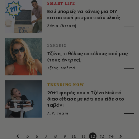
SMART LIFE
Εσύ μπορείς να κάνεις μια DIY
κατασκευή με «μυστικά» υλικά;
Ζένια Πιττακή
ΣΧΕΣΕΙΣ
Τζένη, τι θέλεις επιτέλους από μας
(τους άντρες);
Τζένη Μελιτά
TRENDING NOW
20+1 φορές που η Τζένη Μελιτά
διασκέδασε με κάτι που είδε στο
ταβάνι
A.V. Team
5
6
7
8
9
10
11
12
13
14