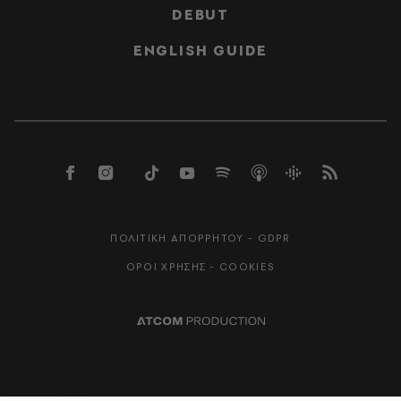
DEBUT
ENGLISH GUIDE
ΠΟΛΙΤΙΚΗ ΑΠΟΡΡΗΤΟΥ - GDPR
ΟΡΟΙ ΧΡΗΣΗΣ - COOKIES