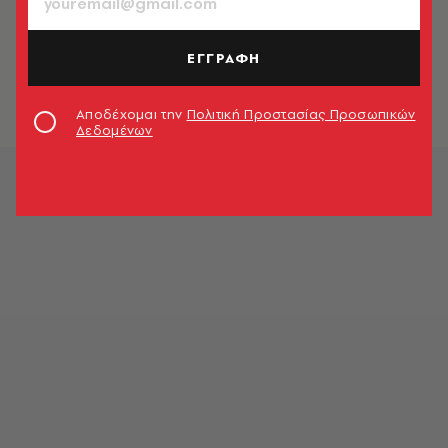
ΣΧΕΣΕΙΣ
Podcast Μίλα μου Βρόμικα με την
Τζένη Μελιτά (επ.6)
ΕΓΓΡΑΦΗ
Τζένη Μελιτά
Αποδέχομαι την
Πολιτική Προστασίας Προσωπικών
Δεδομένων