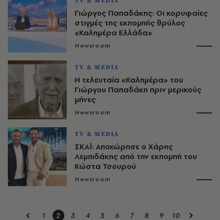
TV & MEDIA
Γιώργος Παπαδάκης: Oι κορυφαίες
στιγμές της εκπομπής θρύλος
«Καλημέρα Ελλάδα»
Newsroom
TV & MEDIA
Η τελευταία «Καλημέρα» του
Γιώργου Παπαδάκη πριν μερικούς
μήνες
Newsroom
TV & MEDIA
ΣΚΑΪ: Αποχώρησε ο Χάρης
Λεμπιδάκης από την εκπομπή του
Κώστα Τσουρού
Newsroom
1
2
3
4
5
6
7
8
9
10