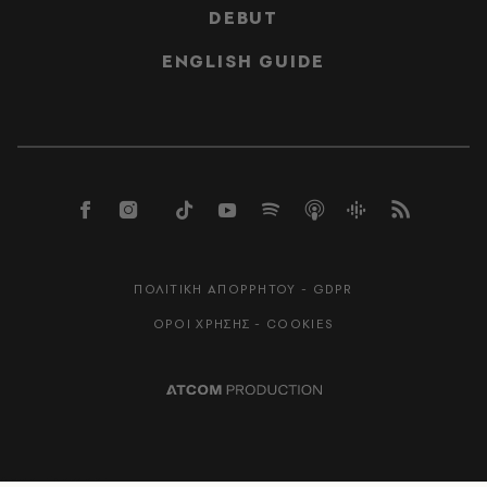
DEBUT
ENGLISH GUIDE
ΠΟΛΙΤΙΚΗ ΑΠΟΡΡΗΤΟΥ - GDPR
ΟΡΟΙ ΧΡΗΣΗΣ - COOKIES