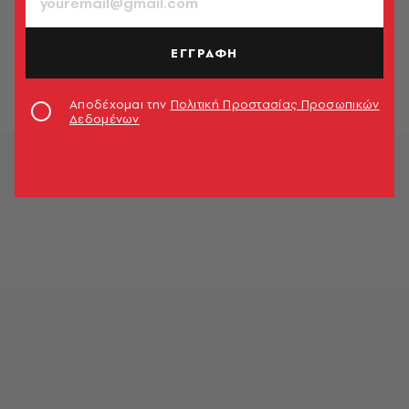
TV & MEDIA
Κώστας Τσουρός: Δραστικές
αλλαγές στην εκπομπή του
ΕΓΓΡΑΦΗ
Newsroom
Αποδέχομαι την
Πολιτική Προστασίας Προσωπικών
Δεδομένων