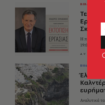
ΒΙΒΛΙΟ
Τεχνητή
Εργασία
Σκυλακ
Η παρουσίασή 
19:00, στην 
A.V. Team
0
ΠΟΛΙΤΙΚΗ & 
Έλεγχοι
Καλντέρ
ευρήμα
Αναλυτικά τ