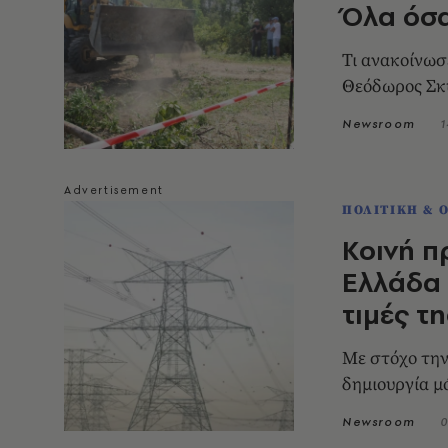
Όλα όσα
Τι ανακοίνωσ
Θεόδωρος Σκ
Newsroom
1
ΠΟΛΙΤΙΚΗ & 
Κοινή 
Ελλάδα 
τιμές τ
Με στόχο την
δημιουργία μ
Newsroom
0