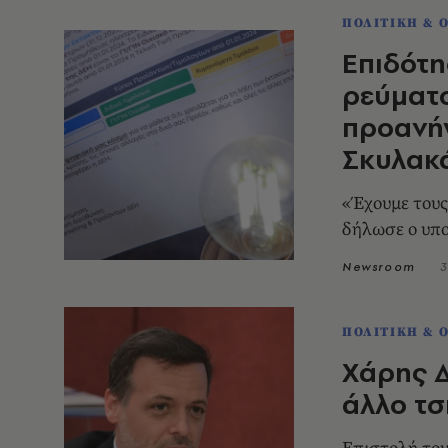
ΠΟΛΙΤΙΚΗ & 
Επιδότη
ρεύματο
προανή
Σκυλακ
«Έχουμε τους 
δήλωσε ο υπ
Newsroom
3
ΠΟΛΙΤΙΚΗ & 
Χάρης Δ
άλλο τσ