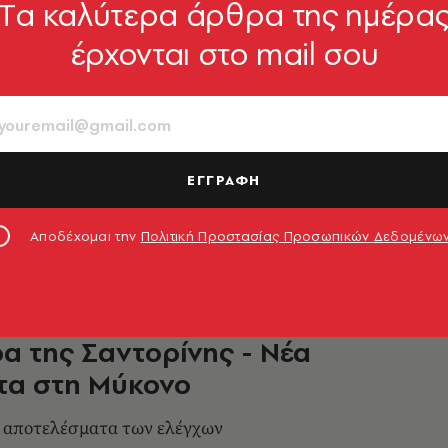
Tα καλύτερα άρθρα της ημέρα
έρχονται στο mail σου
 Νοημοσύνη – Η Εκτόπιση της
ς: Το νέο βιβλίο του Θόδωρου
άκη
του θα γίνει τη Δευτέρα 8 Ιουνίου 2026, στις
ΕΓΓΡΑΦΗ
Αίγλη Ζαππείου
2.06.2026, 18:47
Αποδέχομαι την
Πολιτική Προστασίας Προσωπικών Δεδομένω
ΟΙΚΟΝΟΜΙΑ
 ΥΠΕΝ: Αυθαίρετα στην
α της Σαντορίνης - Νέα
τα στη Μύκονο
α αποτελέσματα των ελέγχων