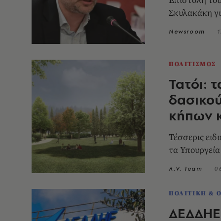
Επιστολή το
Σκυλακάκη γι
Newsroom
1
ΠΟΛΙΤΙΣΜΟΣ
Τατόι: 
δασικού
κήπων κ
Τέσσερις ειδ
τα Υπουργεία
A.V. Team
0
ΠΟΛΙΤΙΚΗ & 
ΔΕΔΔΗΕ: