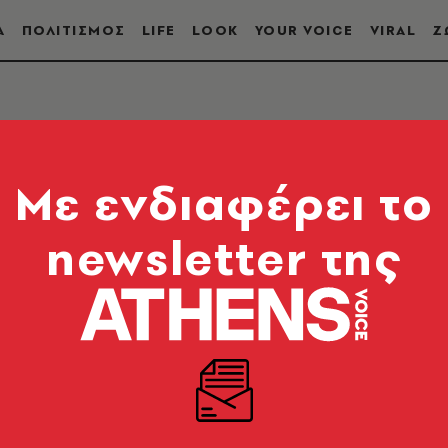
Α
ΠΟΛΙΤΙΣΜΟΣ
LIFE
LOOK
YOUR VOICE
VIRAL
Ζ
ΚΑΚΗΣ
Mε ενδιαφέρει το
newsletter της