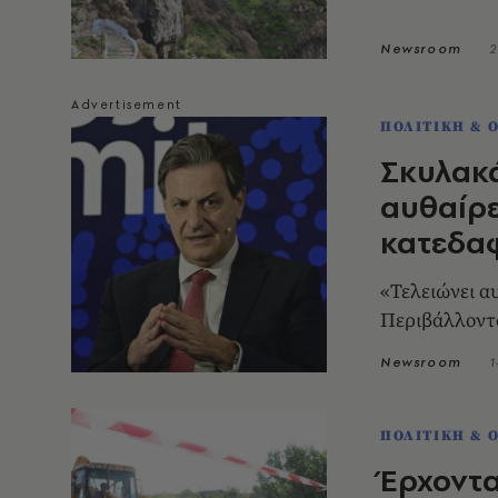
Newsroom
2
ΠΟΛΙΤΙΚΗ & 
Σκυλακά
αυθαίρε
κατεδαφί
«Τελειώνει α
Περιβάλλοντο
Newsroom
1
ΠΟΛΙΤΙΚΗ & 
Έρχοντα