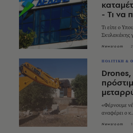
καταμέ
- Τι να
Τι είπε ο Υπ
Σκυλακάκης γ
Newsroom
2
ΠΟΛΙΤΙΚΗ & 
Drones,
πρόστιμ
μεταρρ
«Φέρνουμε νέ
αναφέρει ο κ
Newsroom
1