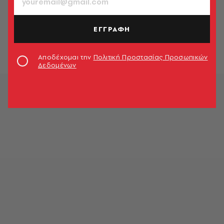
ΠΟΛΙΤΙΚΗ & ΟΙΚΟΝΟΜΙΑ
Ο Κασσελάκης κατηγορεί τον
Τσίπρα για «κρεσέντο ομοφοβικού
ΕΓΓΡΑΦΗ
κουτσομπολιού»
Newsroom
Αποδέχομαι την
Πολιτική Προστασίας Προσωπικών
Δεδομένων