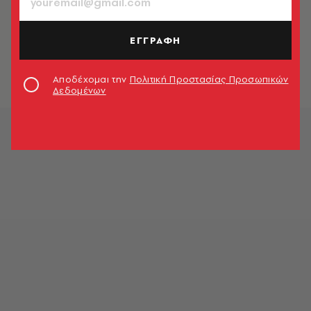
ΚΙΝΗΜΑΤΟΓΡΑΦΟΣ
Η κόρη του Ντέιβιντ Λιντς
αποκαλύπτει ότι το Unrecorded
ΕΓΓΡΑΦΗ
Night ίσως εκδοθεί μετά θάνατον
Newsroom
Αποδέχομαι την
Πολιτική Προστασίας Προσωπικών
Δεδομένων