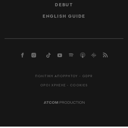
DEBUT
ENGLISH GUIDE
ΠΟΛΙΤΙΚΗ ΑΠΟΡΡΗΤΟΥ - GDPR
ΟΡΟΙ ΧΡΗΣΗΣ - COOKIES