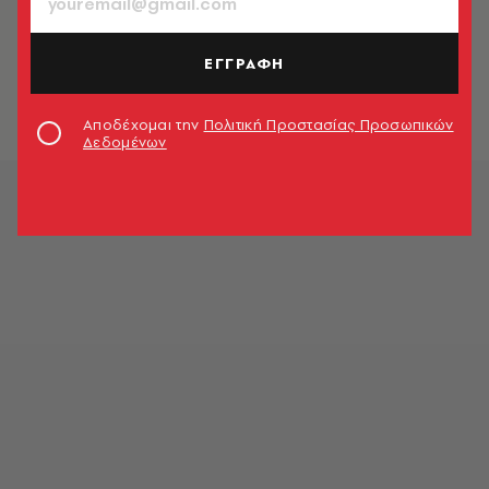
CELEBRITIES
Η Dua Lipa ξεχώρισε με το skeleton
dress της στις Χρυσές Σφαίρες
ΕΓΓΡΑΦΗ
Look Team
Αποδέχομαι την
Πολιτική Προστασίας Προσωπικών
Δεδομένων