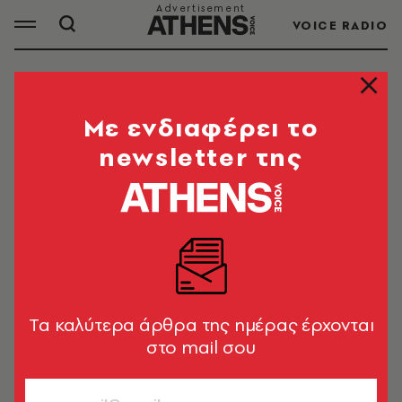
VOICE RADIO
ΣΑΚΗΣ ΡΟΥΒΑΣ
Mε ενδιαφέρει το
newsletter της
Ο Σάκης Ρουβάς (Μαντούκι Κερκύρας, 5
Ιανουαρίου 1972) είναι τραγουδιστής, συνθέτης,
επιχειρηματίας και πρώην αθλητής του άλματος
επί κοντώ
Tα καλύτερα άρθρα της ημέρας έρχονται
ΟΛΑ ΤΑ ΑΡΘΡΑ ΤΟΥ TAG
στο mail σου
ΣΑΚΗΣ ΡΟΥΒΑΣ