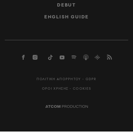
DEBUT
ENGLISH GUIDE
ΠΟΛΙΤΙΚΗ ΑΠΟΡΡΗΤΟΥ - GDPR
ΟΡΟΙ ΧΡΗΣΗΣ - COOKIES