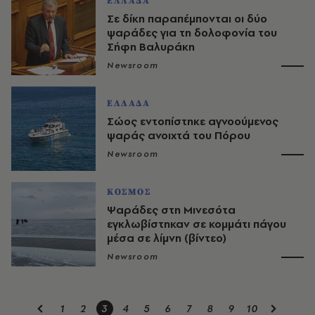
ΕΛΛΑΔΑ
Σε δίκη παραπέμπονται οι δύο
ψαράδες για τη δολοφονία του
Σήφη Βαλυράκη
Newsroom
ΕΛΛΑΔΑ
Σώος εντοπίστηκε αγνοούμενος
ψαράς ανοιχτά του Πόρου
Newsroom
ΚΟΣΜΟΣ
Ψαράδες στη Μινεσότα
εγκλωβίστηκαν σε κομμάτι πάγου
μέσα σε λίμνη (βίντεο)
Newsroom
1
2
3
4
5
6
7
8
9
10