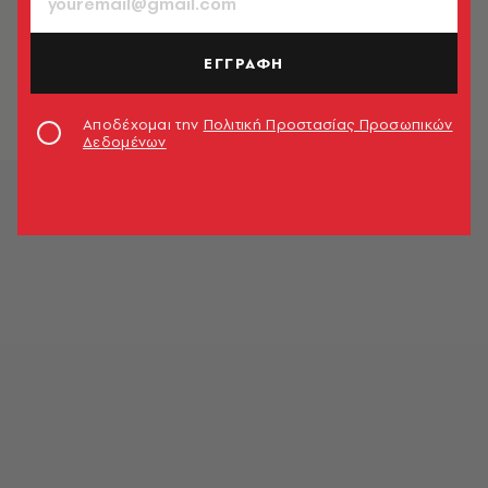
ΕΛΛΑΔΑ
Πρέβεζα: Πρώην Δήμαρχος Πάργας
ο ψαροντουφεκάς που εντοπίστηκε
ΕΓΓΡΑΦΗ
νεκρός
Newsroom
Αποδέχομαι την
Πολιτική Προστασίας Προσωπικών
Δεδομένων