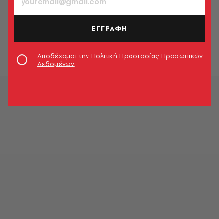
ΠΟΛΙΤΙΚΗ & ΟΙΚΟΝΟΜΙΑ
Τα αιτήματα του Κροάτη
πρωθυπουργού για τους
ΕΓΓΡΑΦΗ
προφυλακισμένους χούλιγκαν
Newsroom
Αποδέχομαι την
Πολιτική Προστασίας Προσωπικών
Δεδομένων