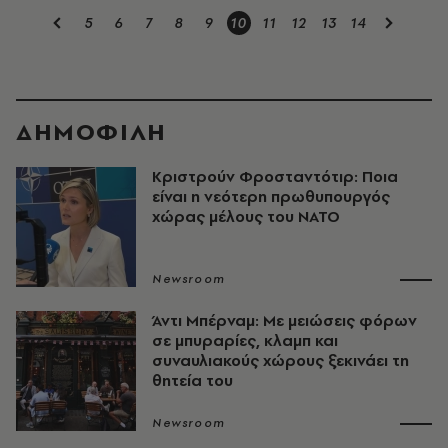
5
6
7
8
9
10
11
12
13
14
ΔΗΜΟΦΙΛΗ
Κριστρούν Φροσταντότιρ: Ποια
είναι η νεότερη πρωθυπουργός
χώρας μέλους του ΝΑΤΟ
Newsroom
Άντι Μπέρναμ: Με μειώσεις φόρων
σε μπυραρίες, κλαμπ και
συναυλιακούς χώρους ξεκινάει τη
θητεία του
Newsroom