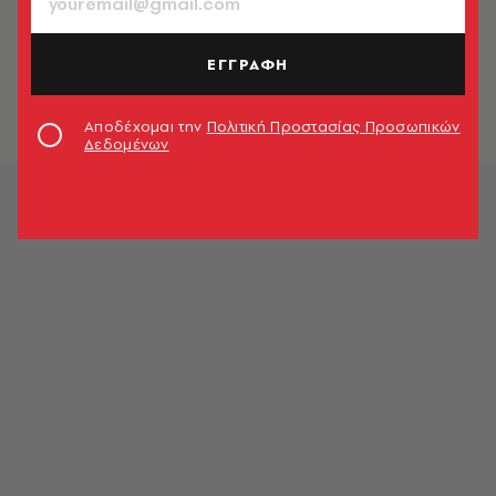
ΠΟΛΙΤΙΚΗ & ΟΙΚΟΝΟΜΙΑ
Δώρο Πάσχα 2026: Πώς
υπολογίζεται σε απόλυση και
ΕΓΓΡΑΦΗ
παραίτηση
Newsroom
Αποδέχομαι την
Πολιτική Προστασίας Προσωπικών
Δεδομένων