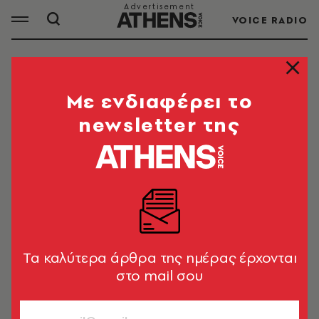
VOICE RADIO
ΠΡΟΘΕΣΜΙΑ
Mε ενδιαφέρει το
newsletter της
ΟΛΑ ΤΑ ΑΡΘΡΑ ΤΟΥ TAG
ΠΡΟΘΕΣΜΙΑ
ΠΟΛΙΤΙΚΗ & ΟΙΚΟΝΟΜΙΑ
ΕΝΦΙΑ 2026: Σε λιγότερο από 20
ημέρες η προθεσμία για την
Tα καλύτερα άρθρα της ημέρας έρχονται
πληρωμή της πρώτης δόσης
στο mail σου
Newsroom