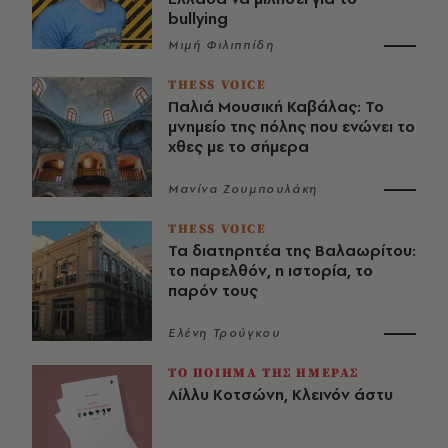
bullying
Μιμή Φιλιππίδη
THESS VOICE
Παλιά Μουσική Καβάλας: Το
μνημείο της πόλης που ενώνει το
χθες με το σήμερα
Μανίνα Ζουμπουλάκη
THESS VOICE
Τα διατηρητέα της Βαλαωρίτου:
το παρελθόν, η ιστορία, το
παρόν τους
Ελένη Τρούγκου
ΤΟ ΠΟΙΗΜΑ ΤΗΣ ΗΜΕΡΑΣ
Λίλλυ Κοτσώνη, Κλεινόν άστυ