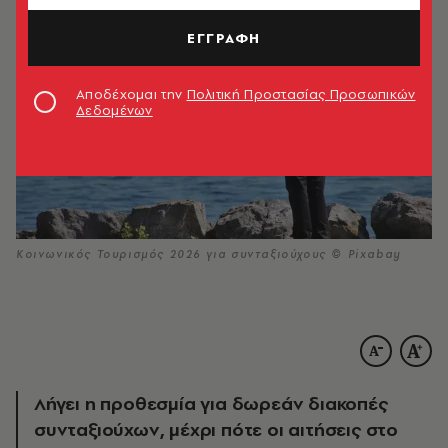
ΕΓΓΡΑΦΗ
Αποδέχομαι την
Πολιτική Προστασίας Προσωπικών
Δεδομένων
Κοινωνικός Τουρισμός 2026 για συνταξιούχους © Pixabay
Λήγει η προθεσμία για δωρεάν διακοπές
συνταξιούχων, μέχρι πότε οι αιτήσεις στο