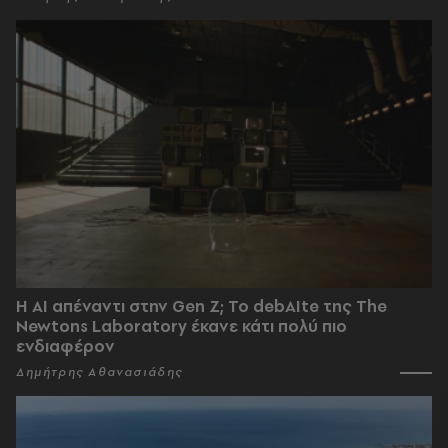
Η AI απέναντι στην Gen Z; Το debAIte της The
Newtons Laboratory έκανε κάτι πολύ πιο
ενδιαφέρον
Δημήτρης Αθανασιάδης