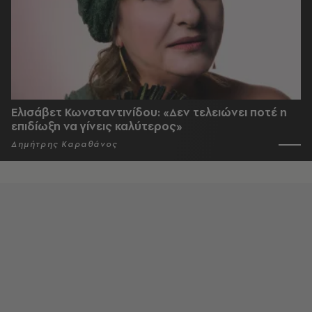
Ελισάβετ Κωνσταντινίδου: «Δεν τελειώνει ποτέ η
επιδίωξη να γίνεις καλύτερος»
Δημήτρης Καραθάνος