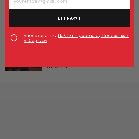
Συγχαρητήρια Παυλόπουλου σε
Γιάννη Αντετοκούνμπο
ΕΓΓΡΑΦΗ
Newsroom
Αποδέχομαι την
Πολιτική Προστασίας Προσωπικών
ΠΟΛΙΤΙΚΗ & ΟΙΚΟΝΟΜΙΑ
Δεδομένων
Εκλογές ζήτησε ο Τσίπρας από
Παυλόπουλο -Δεκτό το αίτημα
(video)
Newsroom