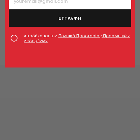
Ελένη Βαρδάκη
ΕΓΓΡΑΦΗ
SHOPPING
Ξηρά και φριζαρισμένα μαλλιά;
Αποδέχομαι την
Πολιτική Προστασίας Προσωπικών
Βρήκαμε τις ιδανικές μάσκες
Δεδομένων
Ελένη Βαρδάκη