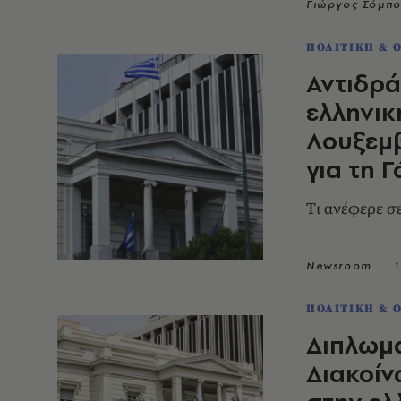
Γιώργος Σόμπ
ΠΟΛΙΤΙΚΗ & 
Αντιδρά
ελληνικ
Λουξεμ
για τη Γ
Tι ανέφερε 
Newsroom
1
ΠΟΛΙΤΙΚΗ & 
Διπλωμα
Διακοίν