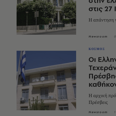
στην ελ
στις 27 
Η απάντηση γ
Newsroom
0
ΚΟΣΜΟΣ
Οι Ελλη
Τεχεράν
Πρέσβη
καθήκο
Η αρχική πρό
Πρέσβεις
Newsroom
1