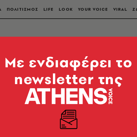
Α
ΠΟΛΙΤΙΣΜΟΣ
LIFE
LOOK
YOUR VOICE
VIRAL
Ζ
Mε ενδιαφέρει το
newsletter της