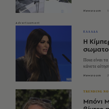
Newsroom
1
ΕΛΛΑΔΑ
Η Κίμπε
σωματο
Ποια είναι τ
κάνετε αίτησ
Newsroom
3
TRENDING N
Μπόνι Μ
βίντεο 