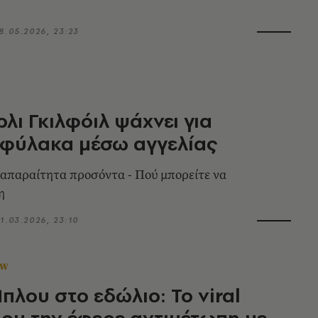
8.05.2026, 23:23
ρλι Γκιλφόιλ ψάχνει για
φύλακα μέσω αγγελίας
α απαραίτητα προσόντα - Πού μπορείτε να
η
1.03.2026, 23:10
OW
πλου στο εδώλιο: Το viral
που την έφερε αντιμέτωπη με