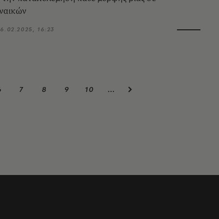
υναικών
6.02.2025, 16:23
6
7
8
9
10
…