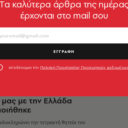
Tα καλύτερα άρθρα της ημέρα
ΟΙΚΟΝΟΜΙΑ
έρχονται στο mail σου
λ: Η Μύκονος αναδεικνύει
ες για σύμπραξη ΗΠΑ- Ελλάδας
ης πρέσβειρας στο νησί συνοδεύτηκε από
τρα ασφαλείας
ΕΓΓΡΑΦΗ
8.05.2026, 17:26
Αποδέχομαι την
Πολιτική Προστασίας Προσωπικών Δεδομένω
ΟΙΚΟΝΟΜΙΑ
 Ισραήλ: Παρά τις προκλήσεις
 μας με την Ελλάδα
ποιήθηκε
ολοκληρώνει την τετραετή θητεία του