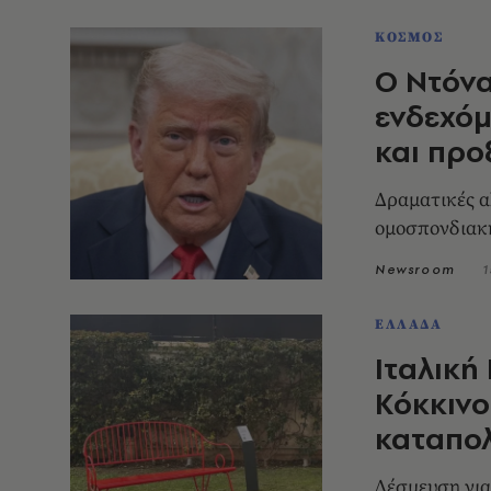
ΚΟΣΜΟΣ
Ο Ντόνα
ενδεχόμ
και προ
Δραματικές 
ομοσπονδιακ
Newsroom
1
ΕΛΛΑΔΑ
Ιταλική
Κόκκινο
καταπολ
Δέσμευση για