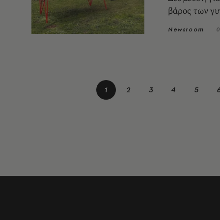
βάρος των γ
Newsroom
0
1
2
3
4
5