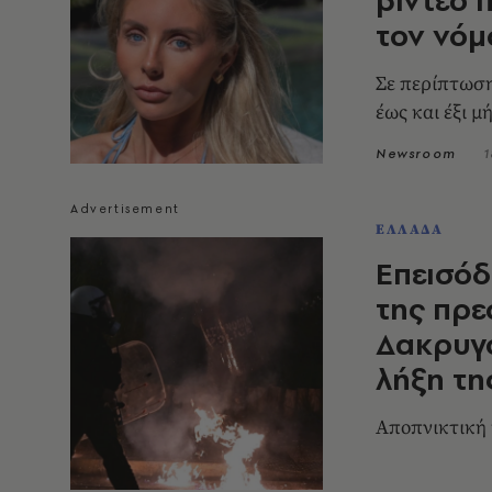
τον νόμ
Σε περίπτωση
έως και έξι μ
Newsroom
1
ΕΛΛΑΔΑ
Επεισόδ
της πρε
Δακρυγό
λήξη τη
Αποπνικτική 