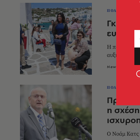
ΠΟΛΙΤΙΚΗ & 
Γκίλφοϊ
ευκαιρί
Η παρουσία τ
αυξημένα μέ
Newsroom
2
ΠΟΛΙΤΙΚΗ & 
Πρέσβης
η σχέση
ισχυρο
O Nοάμ Κατς 