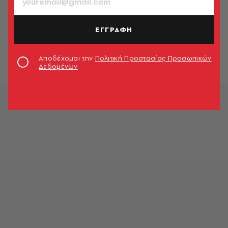
ΠΕΡΙΒΑΛΛΟΝ
Η Μικρή Πρέσπα κινδυνεύει από την
κλιματική αλλαγή: Πέφτει
ΕΓΓΡΑΦΗ
δραματικά η στάθμη της με μεγάλες
συνέπειες στη βιοποικιλότητα
Αποδέχομαι την
Πολιτική Προστασίας Προσωπικών
Newsroom
Δεδομένων