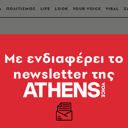
Α
ΠΟΛΙΤΙΣΜΟΣ
LIFE
LOOK
YOUR VOICE
VIRAL
Ζ
Mε ενδιαφέρει το
newsletter της