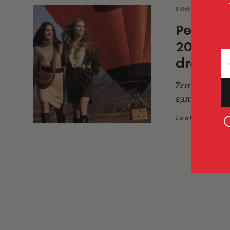
LOOK NEWS
Penny B
2022 αν
dressin
Ζεστές αποχρώ
εμπνευσμένα 
Look Team