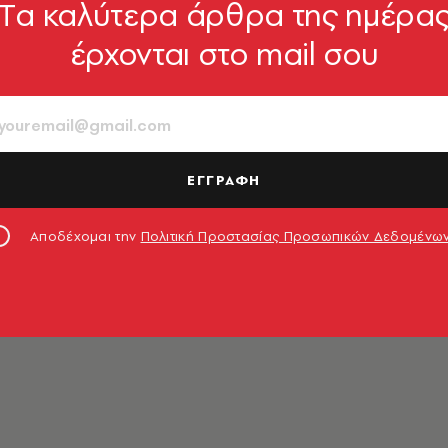
Tα καλύτερα άρθρα της ημέρα
έρχονται στο mail σου
lack: Η νέα συλλογή Χειμώνας
τανακλά το σύγχρονο power
g
σεις, country και folk στοιχεία,
ΕΓΓΡΑΦΗ
από όλο τον κόσμο
16.11.2022, 14:55
Αποδέχομαι την
Πολιτική Προστασίας Προσωπικών Δεδομένω