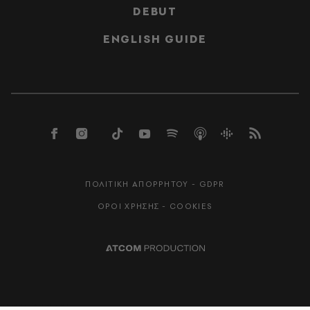
DEBUT
ENGLISH GUIDE
ΠΟΛΙΤΙΚΗ ΑΠΟΡΡΗΤΟΥ - GDPR
ΟΡΟΙ ΧΡΗΣΗΣ - COOKIES