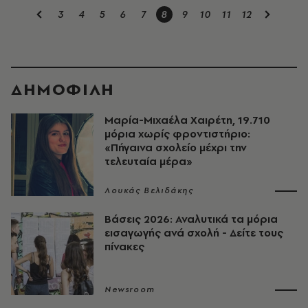
3
4
5
6
7
8
9
10
11
12
ΔΗΜΟΦΙΛΗ
Μαρία-Μιχαέλα Χαιρέτη, 19.710
μόρια χωρίς φροντιστήριο:
«Πήγαινα σχολείο μέχρι την
τελευταία μέρα»
Λουκάς Βελιδάκης
Βάσεις 2026: Αναλυτικά τα μόρια
εισαγωγής ανά σχολή - Δείτε τους
πίνακες
Newsroom