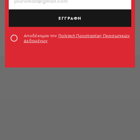
ΚΟΙΝΩΝΙΑ
Πανελλήνιες 2026: Μηδενίστηκε
ΕΓΓΡΑΦΗ
γραπτό υποψήφιας που πιάστηκε με
κινητό
Αποδέχομαι την
Πολιτική Προστασίας Προσωπικών
Newsroom
Δεδομένων