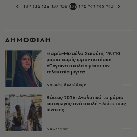
134
135
136
137
138
139
140
141
142
143
ΔΗΜΟΦΙΛΗ
Μαρία-Μιχαέλα Χαιρέτη, 19.710
μόρια χωρίς φροντιστήριο:
«Πήγαινα σχολείο μέχρι την
τελευταία μέρα»
Λουκάς Βελιδάκης
Βάσεις 2026: Αναλυτικά τα μόρια
εισαγωγής ανά σχολή - Δείτε τους
πίνακες
Newsroom