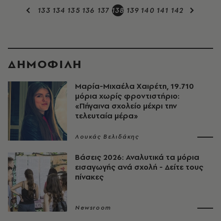
133
134
135
136
137
138
139
140
141
142
ΔΗΜΟΦΙΛΗ
Μαρία-Μιχαέλα Χαιρέτη, 19.710
μόρια χωρίς φροντιστήριο:
«Πήγαινα σχολείο μέχρι την
τελευταία μέρα»
Λουκάς Βελιδάκης
Βάσεις 2026: Αναλυτικά τα μόρια
εισαγωγής ανά σχολή - Δείτε τους
πίνακες
Newsroom