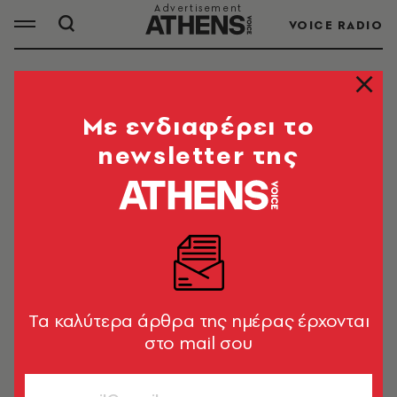
VOICE RADIO
ΟΡΑΣΗ
Mε ενδιαφέρει το
newsletter της
ΟΛΑ ΤΑ ΑΡΘΡΑ ΤΟΥ TAG
ΟΡΑΣΗ
HEALTH & FITNESS
Σαλιγκάρι που αναγεννά τα μάτια
του δίνει ελπίδα για ανθρώπους με
Tα καλύτερα άρθρα της ημέρας έρχονται
οφθαλμικούς τραυματισμούς
στο mail σου
Newsroom