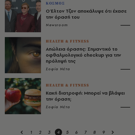
ΚΟΣΜΟΣ
Ο Έλτον Τζον αποκάλυψε ότι έχασε
την όρασή του
Newsroom
HEALTH & FITNESS
Απώλεια όρασης: Σημαντικό το
οφθαλμολογικό checkup για την
πρόληψή της
Σοφία Νέτα
HEALTH & FITNESS
Κακή διατροφή: Μπορεί να βλάψει
την όραση;
Σοφία Νέτα
1
2
3
4
5
6
7
8
9