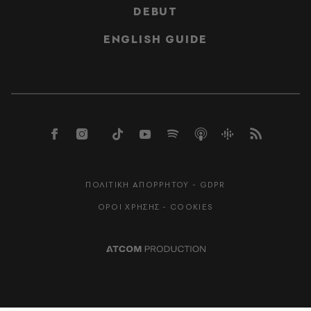
DEBUT
ENGLISH GUIDE
ΠΟΛΙΤΙΚΗ ΑΠΟΡΡΗΤΟΥ - GDPR
ΟΡΟΙ ΧΡΗΣΗΣ - COOKIES