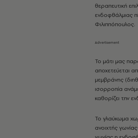
θεραπευτική επι
ενδοφθάλμιας πί
Φιλιππόπουλος.
Το μάτι μας παρ
αποχετεύεται α
μεμβράνης (διηθη
ισορροπία ανάμ
καθορίζει την ε
Το γλαύκωμα χωρ
ανοιχτής γωνίας
γωνίας η ενδοφθά