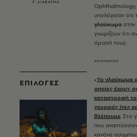
3’ ΔΙΑΒΑΣΜΑ
Ophthalmology,
υπολόγισαν ότι 
γλαύκωμα
στην 
γνωρίζουν ότι α
όρασή τους.
«
Το γλαύκωμα 
EΠΙΛΟΓΈΣ
οποίες έχουν σ
καταστροφή του
νευρικές ίνες 
βλέπουμε
. Στο 
που αναπτύσσοντ
κανόνα ασυμπτωμ