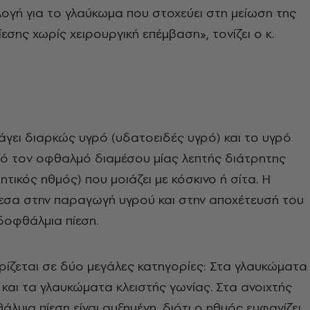
λογή για το γλαύκωμα που στοχεύει στη μείωση της
εσης χωρίς χειρουργική επέμβαση», τονίζει ο κ.
άγει διαρκώς υγρό (υδατοειδές υγρό) και το υγρό
πό τον οφθαλμό διαμέσου μίας λεπτής διάτρητης
τικός ηθμός) που μοιάζει με κόσκινο ή σίτα. Η
εσα στην παραγωγή υγρού και στην αποχέτευσή του
νδοφθάλμια πίεση.
ίζεται σε δύο μεγάλες κατηγορίες: Στα γλαυκώματα
 και τα γλαυκώματα κλειστής γωνίας. Στα ανοιχτής
λμια πίεση είναι αυξημένη, διότι ο ηθμός εμφανίζει