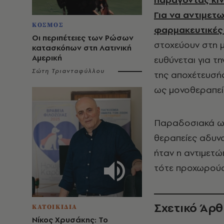
Για να αντιμετ
ΚΟΣΜΟΣ
φαρμακευτικές
Οι περιπέτειες των Ρώσων
στοχεύουν στη 
κατασκόπων στη Λατινική
Αμερική
ευθύνεται για τ
Σώτη Τριανταφύλλου
της αποχέτευσής
ως μονοθεραπεία
Παραδοσιακά ως
θεραπείες αδυνα
ήταν η αντιμετώπ
τότε προχωρούσ
Σχετικό Άρ
ΚΑΤΟΙΚΙΔΙΑ
Νίκος Χρυσάκης: Το