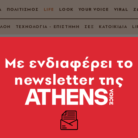
Α
ΠΟΛΙΤΙΣΜΟΣ
LIFE
LOOK
YOUR VOICE
VIRAL
Ζ
ΛΛΟΝ
ΤΕΧΝΟΛΟΓΙΑ - ΕΠΙΣΤΗΜΗ
ΣΕΞ
ΚΑΤΟΙΚΙΔΙΑ
LI
Mε ενδιαφέρει το
newsletter της
ντιμετωπίζεται χωρί
σχουν από τη νόσο στην Ευρώπη