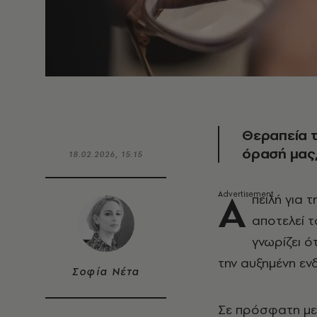
Θεραπεία τ
όρασή μας
18.02.2026, 15:15
Α
πειλή για
αποτελεί 
γνωρίζει ό
την αυξημένη εν
Σοφία Νέτα
Σε πρόσφατη με