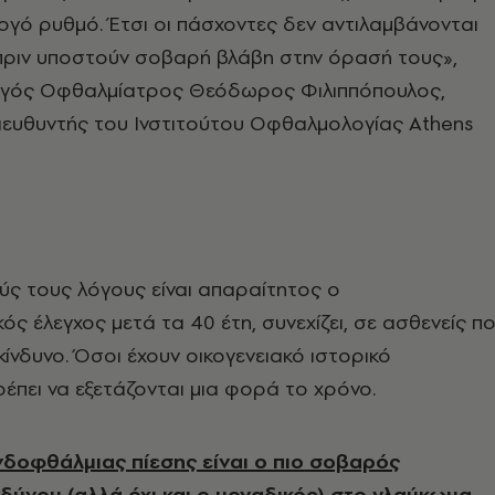
αργό ρυθμό. Έτσι οι πάσχοντες δεν αντιλαμβάνονται
 πριν υποστούν σοβαρή βλάβη στην όρασή τους»,
υργός Οφθαλμίατρος Θεόδωρος Φιλιππόπουλος,
ιευθυντής του Ινστιτούτου Οφθαλμολογίας Athens
ύς τους λόγους είναι απαραίτητος ο
ς έλεγχος μετά τα 40 έτη, συνεχίζει, σε ασθενείς π
κίνδυνο. Όσοι έχουν οικογενειακό ιστορικό
έπει να εξετάζονται μια φορά το χρόνο.
νδοφθάλμιας πίεσης είναι ο πιο σοβαρός
δύνου (αλλά όχι και ο μοναδικός) στο γλαύκωμα.