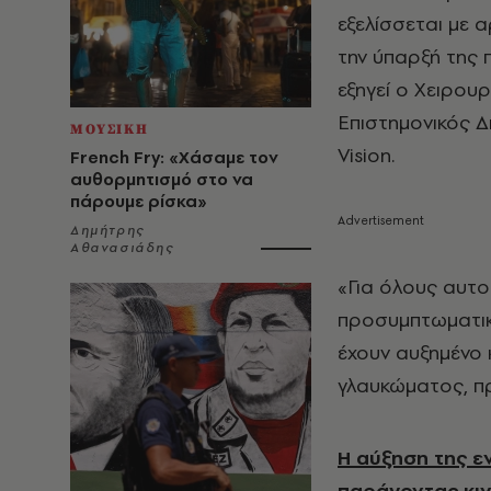
εξελίσσεται με 
την ύπαρξή της
εξηγεί ο Χειρο
Επιστημονικός Δ
ΜΟΥΣΙΚΗ
Vision.
French Fry: «Χάσαμε τον
αυθορμητισμό στο να
πάρουμε ρίσκα»
Δημήτρης
Αθανασιάδης
«Για όλους αυτο
προσυμπτωματικό
έχουν αυξημένο 
γλαυκώματος, πρ
Η αύξηση της ε
παράγοντας κιν