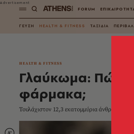
FORUM
ΕΠΙΚΑΙΡΟΤΗΤ
ΓΕΥΣΗ
HEALTH & FITNESS
ΤΑΞΙΔΙΑ
ΠΕΡΙΒΑ
HEALTH & FITNESS
Γλαύκωμα: Πώς α
φάρμακα;
Τουλάχιστον 12,3 εκατομμύρια άνθρωποι πά