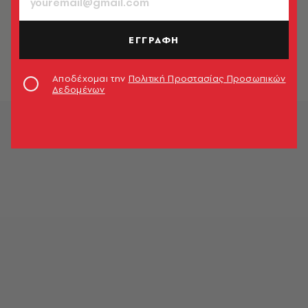
ΚΟΙΝΩΝΙΑ
Τραγωδία στην Καρδίτσα: Νεκρός
16χρονος από σφαίρα κυνηγετικού
ΕΓΓΡΑΦΗ
όπλου
Newsroom
Αποδέχομαι την
Πολιτική Προστασίας Προσωπικών
Δεδομένων