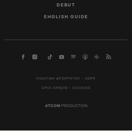
DEBUT
ENGLISH GUIDE
ΠΟΛΙΤΙΚΗ ΑΠΟΡΡΗΤΟΥ - GDPR
ΟΡΟΙ ΧΡΗΣΗΣ - COOKIES