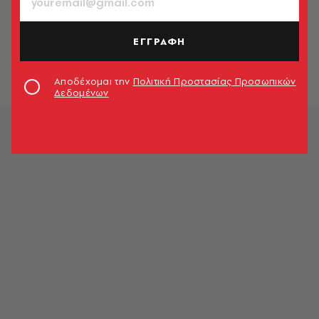
TRENDING NOW
Το «μήλο μου κόκκινο» έγινε
σύνθημα για χάρη της Μαρίας
ΕΓΓΡΑΦΗ
Σάκκαρη
Νίκος Παπαηλιού
Αποδέχομαι την
Πολιτική Προστασίας Προσωπικών
Δεδομένων