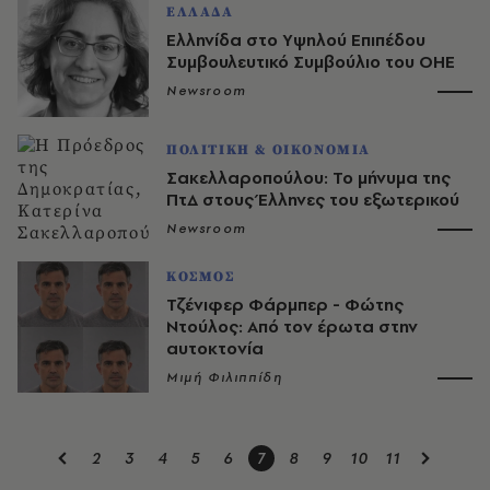
ΕΛΛΑΔΑ
Ελληνίδα στο Yψηλού Eπιπέδου
Συμβουλευτικό Συμβούλιο του ΟΗΕ
Newsroom
ΠΟΛΙΤΙΚΗ & ΟΙΚΟΝΟΜΙΑ
Σακελλαροπούλου: Το μήνυμα της
ΠτΔ στους Έλληνες του εξωτερικού
Newsroom
ΚΟΣΜΟΣ
Τζένιφερ Φάρμπερ - Φώτης
Ντούλος: Από τον έρωτα στην
αυτοκτονία
Μιμή Φιλιππίδη
2
3
4
5
6
7
8
9
10
11