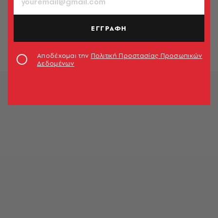
ΠΟΛΙΤΙΚΗ & ΟΙΚΟΝΟΜΙΑ
ΕΛΣΤΑΤ: Άλμα 8,1% στο διαθέσιμο
εισόδημα των νοικοκυριών
ΕΓΓΡΑΦΗ
Newsroom
Αποδέχομαι την
Πολιτική Προστασίας Προσωπικών
Δεδομένων