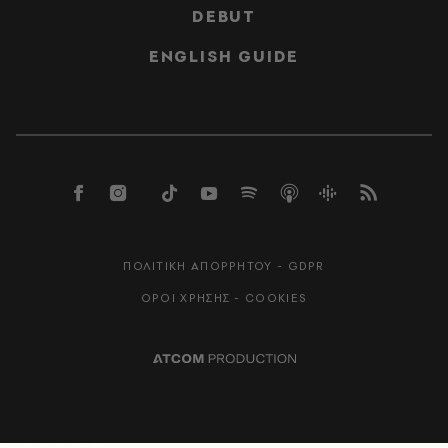
DEBUT
ENGLISH GUIDE
ΠΟΛΙΤΙΚΗ ΑΠΟΡΡΗΤΟΥ - GDPR
ΟΡΟΙ ΧΡΗΣΗΣ - COOKIES