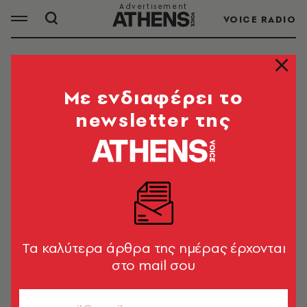
VOICE RADIO
ΝΑΟΜΙ ΟΣΑΚΑ
Mε ενδιαφέρει το
newsletter της
ΟΛΑ ΤΑ ΑΡΘΡΑ ΤΟΥ TAG
ΝΑΟΜΙ ΟΣΑΚΑ
ΑΘΛΗΤΙΣΜΟΣ
Το Wimbledon των εκπλήξεων - Στα
προημιτελικά με νίκη επί της Αρίνα
Tα καλύτερα άρθρα της ημέρας έρχονται
Σαμπαλένκα η Ναόμι Οσάκα
στο mail σου
Newsroom