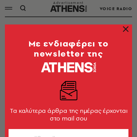
VOICE RADIO
ΜΠΟΥΚΛΑ 99
Mε ενδιαφέρει το
newsletter της
Μπούκλα 99 - Η Νεφέλη Μεγκ σχολιάζει την
επικαιρότητα στο Podcast της ATHENS VOICE
Tα καλύτερα άρθρα της ημέρας έρχονται
στο mail σου
ΟΛΑ ΤΑ ΑΡΘΡΑ ΤΟΥ TAG