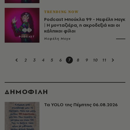
TRENDING NOW
Podcast Μπούκλα 99 - Νεφέλη Μεγκ
| Η μονταζιέρα, η ακροδεξιά και οι
κάλπικοι φίλοι
Νεφέλη Μεγκ
2
3
4
5
6
7
8
9
10
11
ΔΗΜΟΦΙΛΗ
Τα YOLO της Πέμπτης 06.08.2026