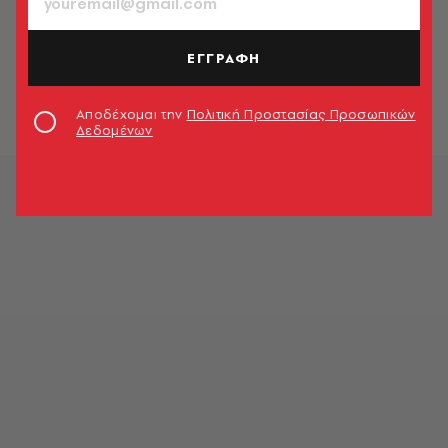
ΤΑΞΙΔΙΑ
Στη Χώρα των Βάσκων
ΕΓΓΡΑΦΗ
Ηρώ Σκάρου
Αποδέχομαι την
Πολιτική Προστασίας Προσωπικών
Δεδομένων