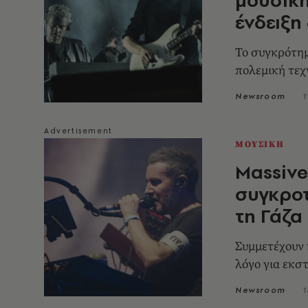
ένδειξη
Το συγκρότημ
πολεμική τεχ
Newsroom
1
ΜΟΥΣΙΚΗ
Massive
συγκροτ
τη Γάζα
Συμμετέχουν κ
λόγο για εκσ
Newsroom
1