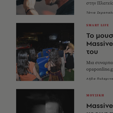
στην Πλατεί
Τάνια Σκραπαλ
SMART LIFE
Το μουσ
Massive
του
Μια συναρπασ
opaponline.g
Λήδα Πυλαριν
ΜΟΥΣΙΚΗ
Massive