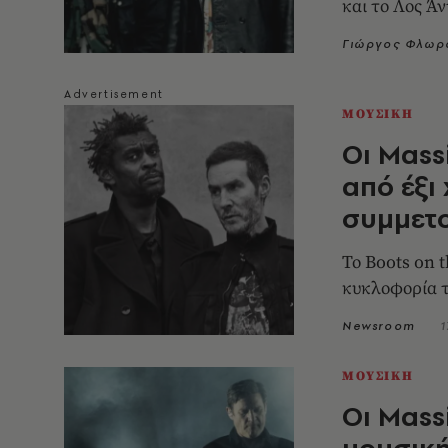
και το Λος Ά
Γιώργος Φλωρ
ΜΟΥΣΙΚΗ
Οι Mass
από έξι
συμμετο
Το Boots on 
κυκλοφορία τ
Newsroom
1
ΜΟΥΣΙΚΗ
Οι Mass
μουσική