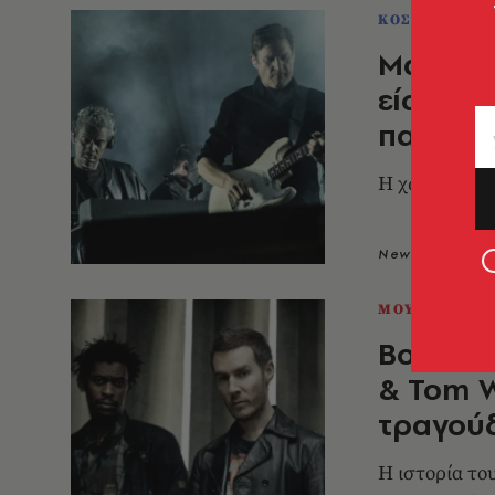
ΚΟΣΜΟΣ
Massive
είσοδός
παλαιστ
Η χώρα εφαρ
Newsroom
3
ΜΟΥΣΙΚΗ
Boots O
& Tom W
τραγού
Η ιστορία του