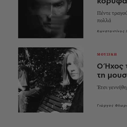
κορυφαί
Πέντε τραγού
πολλά
Κωνσταντίνος
ΜΟΥΣΙΚΗ
Ο Ήχος 
τη μουσ
Έτσι γεννήθη
Γιώργος Φλωρ