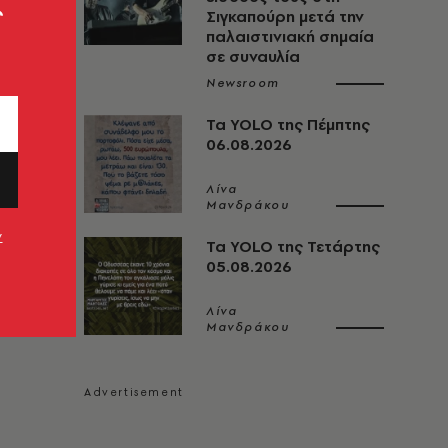
ς
Σιγκαπούρη μετά την
παλαιστινιακή σημαία
σε συναυλία
Newsroom
Τα YOLO της Πέμπτης
06.08.2026
Λίνα
Μανδράκου
ν
Τα YOLO της Τετάρτης
05.08.2026
Λίνα
Μανδράκου