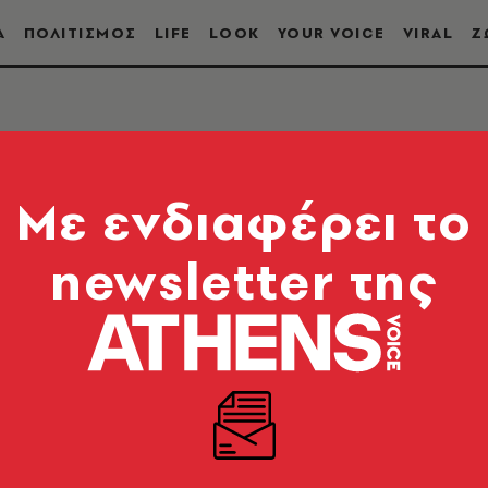
Α
ΠΟΛΙΤΙΣΜΟΣ
LIFE
LOOK
YOUR VOICE
VIRAL
Ζ
Mε ενδιαφέρει το
newsletter της