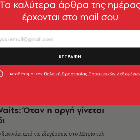
Tα καλύτερα άρθρα της ημέρα
έρχονται στο mail σου
 Attack: Απαγορεύτηκε η
 τους στη Σιγκαπούρη μετά την
ινιακή σημαία σε συναυλία
μόζει σκληρή νομοθεσία
ΕΓΓΡΑΦΗ
1.07.2026, 22:18
Αποδέχομαι την
Πολιτική Προστασίας Προσωπικών Δεδομένω
n The Ground | Massive Attack
aits: Όταν η οργή γίνεται
δι
 ξεκινάει από τις εξεγέρσεις στο Μπρίστολ