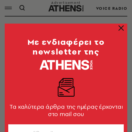
VOICE RADIO
ΜΑΡΚΕΤΙΝΓΚ
Mε ενδιαφέρει το
newsletter της
Το
μάρκετινγκ (marketing
),
συνίσταται στην
οργανωμένη προσπάθεια μίας επιχείρησης
ή
ενός οργανισμού να ικανοποιήσει τις ανάγκες
αλλά και τις επιθυμίες των καταναλωτών.
Tα καλύτερα άρθρα της ημέρας έρχονται
ΟΛΑ ΤΑ ΑΡΘΡΑ ΤΟΥ TAG
στο mail σου
ΜΑΡΚΕΤΙΝΓΚ