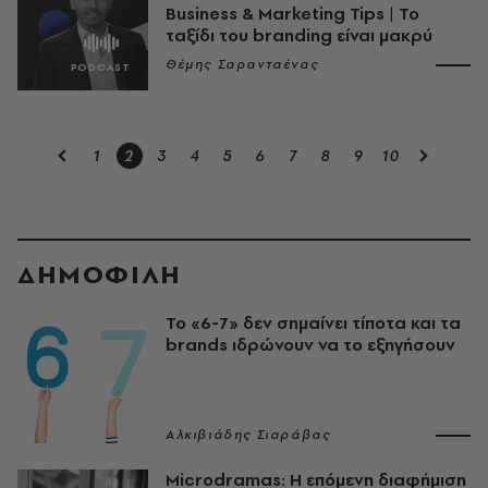
Business & Marketing Tips | Το
ταξίδι του branding είναι μακρύ
Θέμης Σαρανταένας
1
2
3
4
5
6
7
8
9
10
ΔΗΜΟΦΙΛΗ
Το «6-7» δεν σημαίνει τίποτα και τα
brands ιδρώνουν να το εξηγήσουν
Αλκιβιάδης Σιαράβας
Microdramas: Η επόμενη διαφήμιση