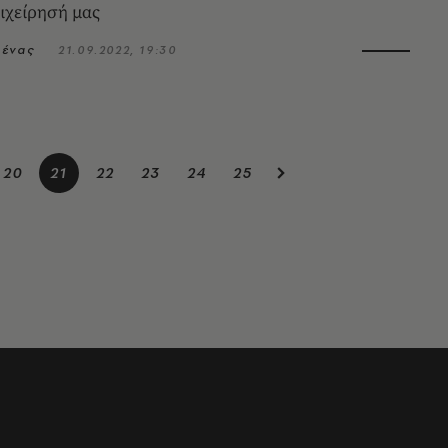
ιχείρησή μας
αένας
21.09.2022, 19:30
20
21
22
23
24
25