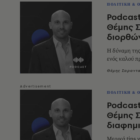
ΠΟΛΙΤΙΚΗ & 
Podcast
Θέμης Σ
διορθών
Η δύναμη της 
ενός καλού π
Θέμης Σαραντ
ΠΟΛΙΤΙΚΗ & 
Podcast
Θέμης Σ
διαφημι
Μερικά tips 