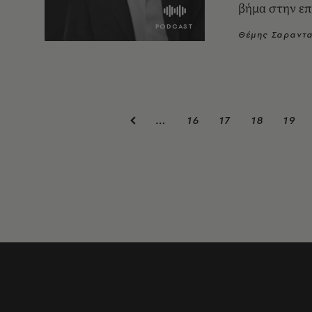
βήμα στην επ
Θέμης Σαραντ
16
17
18
19
…