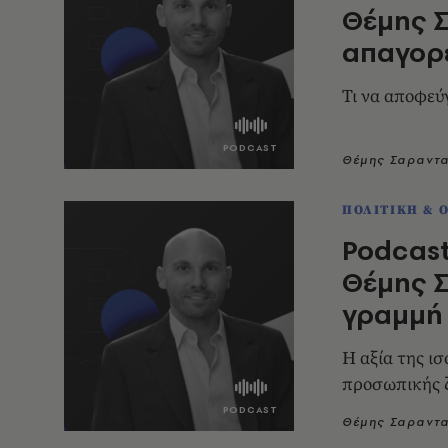
Θέμης Σ
απαγορε
Τι να αποφεύγ
Θέμης Σαραντ
ΠΟΛΙΤΙΚΗ & 
Podcast
Θέμης Σ
γραμμή
Η αξία της ι
προσωπικής 
Θέμης Σαραντ