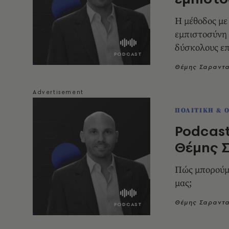
H μέθοδος με
εμπιστοσύνη 
δύσκολους επ
Θέμης Σαραντ
ΠΟΛΙΤΙΚΗ & 
Podcast
Θέμης Σ
Πώς μπορούμε
μας;
Θέμης Σαραντ