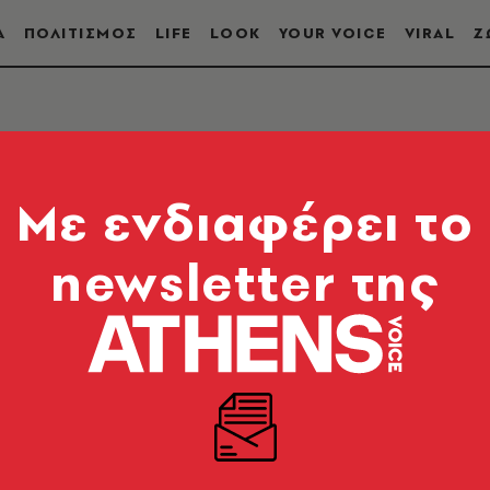
Α
ΠΟΛΙΤΙΣΜΟΣ
LIFE
LOOK
YOUR VOICE
VIRAL
Ζ
NESS TIPS | ΘΕΜΗΣ Σ
Mε ενδιαφέρει το
newsletter της
 σύμβουλο μάρκετινγκ Θέμη Σαρανταένα
S | ΘΕΜΗΣ ΣΑΡΑΝΤΑΕΝΑΣ