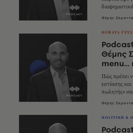
διαφημιστικά
Θέμης Σαραντ
ΘΕΜΑΤΑ ΓΕΥΣ
Podcast
Θέμης Σ
menu... 
Πώς πρέπει ν
εστίασης και 
πωλητής» σα
Θέμης Σαραντ
ΠΟΛΙΤΙΚΗ & 
Podcast