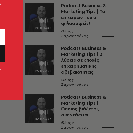
ς
Podcast Business &
Marketing Tips | Το
επιχειρείν... εστί
φιλοσοφείν!
Θέμης
Σαρανταένας
Podcast Business &
Marketing Tips | 3
λύσεις σε εποχές
επιχειρηματικής
ν
αβεβαιότητας
Θέμης
Σαρανταένας
Podcast Business &
Marketing Tips |
Όποιος βιάζεται,
σκοντάφτει
Θέμης
Σαρανταένας