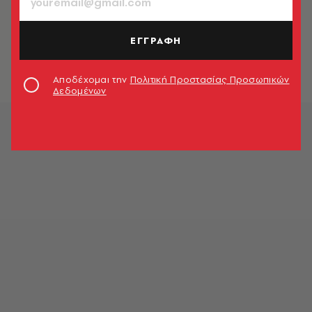
ΑΘΛΗΤΙΣΜΟΣ
Μαργαρίτα Πλευρίτου: «Είναι τιμή
να εκπροσωπώ τη χώρα μου»
ΕΓΓΡΑΦΗ
Γιώργος Ψύχας
Αποδέχομαι την
Πολιτική Προστασίας Προσωπικών
Δεδομένων