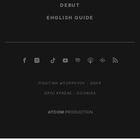
DEBUT
ENGLISH GUIDE
ΠΟΛΙΤΙΚΗ ΑΠΟΡΡΗΤΟΥ - GDPR
ΟΡΟΙ ΧΡΗΣΗΣ - COOKIES