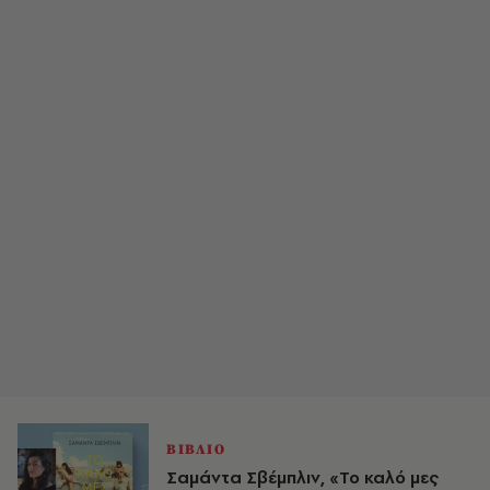
ΒΙΒΛΙΟ
Σαµάντα Σβέµπλιν, «Το καλό μες