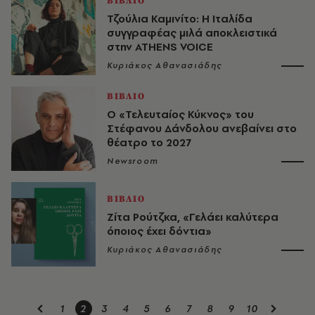
ΒΙΒΛΙΟ
Τζούλια Καμινίτο: Η Ιταλίδα
συγγραφέας μιλά αποκλειστικά
στην ATHENS VOICE
Κυριάκος Αθανασιάδης
ΒΙΒΛΙΟ
Ο «Τελευταίος Κύκνος» του
Στέφανου Δάνδολου ανεβαίνει στο
θέατρο το 2027
Newsroom
ΒΙΒΛΙΟ
Ζίτα Ρούτζκα, «Γελάει καλύτερα
όποιος έχει δόντια»
Κυριάκος Αθανασιάδης
1
2
3
4
5
6
7
8
9
10