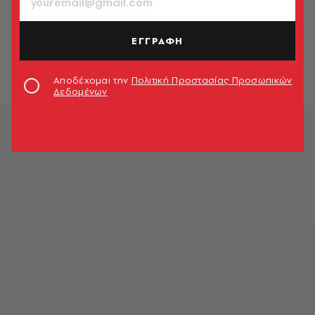
ΒΙΒΛΙΟ
Χόρχε Ροντρίγκες Γκόμες, «Η
θάλασσα που μου χάρισες»
ΕΓΓΡΑΦΗ
Κυριάκος Αθανασιάδης
Αποδέχομαι την
Πολιτική Προστασίας Προσωπικών
Δεδομένων