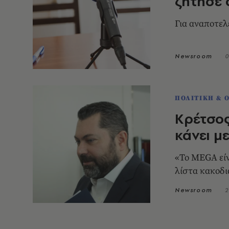
ζήτησε 
Για αναποτελ
Newsroom
0
ΠΟΛΙΤΙΚΗ & 
Κρέτσος
κάνει μ
«Το MEGA είν
λίστα κακοδ
Newsroom
2