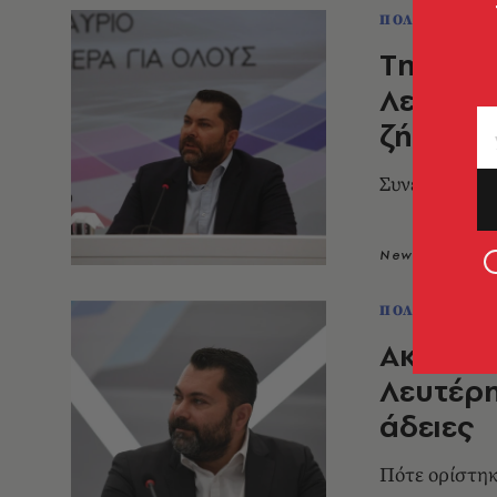
ΠΟΛΙΤΙΚΗ & 
Tηλεοπτ
Λευτέρη
ζήτησε 
Συνεχίζεται η
Newsroom
2
ΠΟΛΙΤΙΚΗ & 
Ακόμα μ
Λευτέρη
άδειες
Πότε ορίστηκ