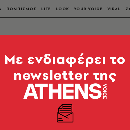
Α
ΠΟΛΙΤΙΣΜΟΣ
LIFE
LOOK
YOUR VOICE
VIRAL
Ζ
Σ
Mε ενδιαφέρει το
newsletter της