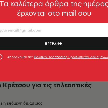
Tα καλύτερα άρθρα της ημέρα
ΟΙΚΟΝΟΜΙΑ
έρχονται στο mail σου
ικές άδειες: Την αθώωση του
 Κρέτσου και υιού Καλογρίτσα
η εισαγγελέας
 διαδικασία
ΕΓΓΡΑΦΗ
7.01.2023, 13:17
Αποδέχομαι την
Πολιτική Προστασίας Προσωπικών Δεδομένω
ΟΙΚΟΝΟΜΙΑ
ία αναβολή στη δίκη του
 Κρέτσου για τις τηλεοπτικές
ε η επόμενη δικάσιμος