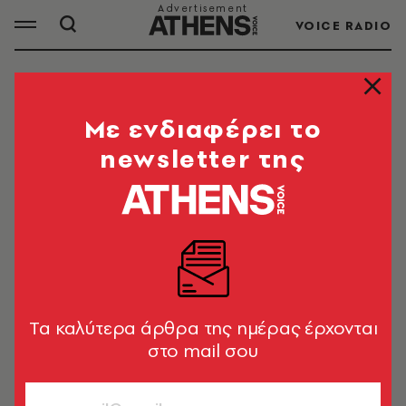
VOICE RADIO
ΚΡΙΣΤΟΦΕΡ ΝΟΛΑΝ
Mε ενδιαφέρει το
newsletter της
ΟΛΑ ΤΑ ΑΡΘΡΑ ΤΟΥ TAG
ΚΡΙΣΤΟΦΕΡ ΝΟΛΑΝ
ΚΙΝΗΜΑΤΟΓΡΑΦΟΣ
Οδύσσεια: Νέα εντυπωσιακή αφίσα
για το επικό φιλμ του Κρίστοφερ
Tα καλύτερα άρθρα της ημέρας έρχονται
Νόλαν
στο mail σου
Newsroom
ΚΙΝΗΜΑΤΟΓΡΑΦΟΣ