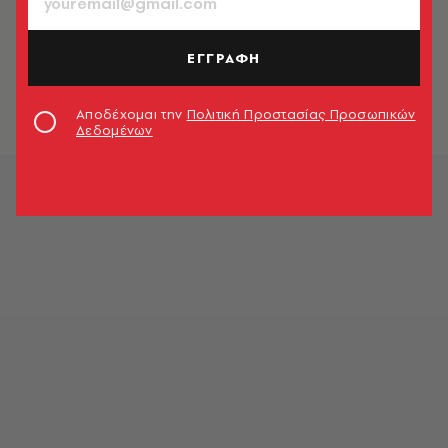
Ξέρουμε όσα συμβαίνουν στον
6λεπτο «πρόλογο» της Οδύσσειας
ΕΓΓΡΑΦΗ
του Κρίστοφερ Νόλαν και είναι
ανατριχιαστικά
Γιάννης Δαββέτας
Αποδέχομαι την
Πολιτική Προστασίας Προσωπικών
Δεδομένων