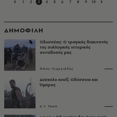
1
2
3
4
5
6
7
8
9
10
ΔΗΜΟΦΙΛΗ
Οδυσσέας: Ο τραγικός διακινητής
της συλλογικής ιστορικής
συνείδησής μας
Νίκος Γεωργιάδης
Δύσκολο κουίζ: Οδύσσεια και
Όμηρος
A.V. Team