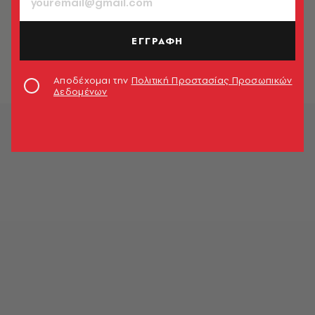
ΚΙΝΗΜΑΤΟΓΡΑΦΟΣ
Θα είναι ταινία τρόμου το επόμενο
πρότζεκτ του Κρίστοφερ Νόλαν;
ΕΓΓΡΑΦΗ
Newsroom
Αποδέχομαι την
Πολιτική Προστασίας Προσωπικών
Δεδομένων