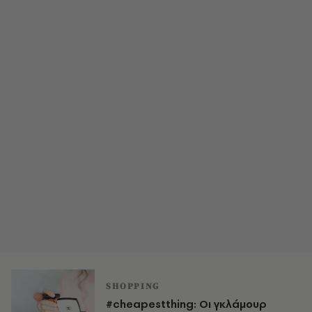
SHOPPING
#cheapestthing: Οι γκλάμουρ