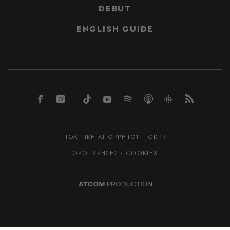
DEBUT
ENGLISH GUIDE
ΠΟΛΙΤΙΚΗ ΑΠΟΡΡΗΤΟΥ - GDPR
ΟΡΟΙ ΧΡΗΣΗΣ - COOKIES