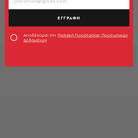
FASHION
Η Άνια Τέιλορ-Τζόι είναι η νέα global
ambassador του οίκου Dior
ΕΓΓΡΑΦΗ
Ευτέρπη Μουζακίτη
Αποδέχομαι την
Πολιτική Προστασίας Προσωπικών
Δεδομένων