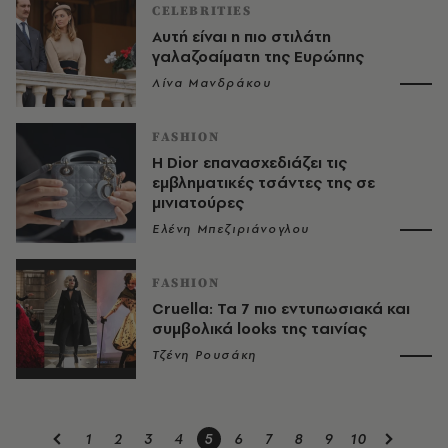
CELEBRITIES
Αυτή είναι η πιο στιλάτη
γαλαζοαίματη της Ευρώπης
Λίνα Μανδράκου
FASHION
Η Dior επανασχεδιάζει τις
εμβληματικές τσάντες της σε
μινιατούρες
Ελένη Μπεζιριάνογλου
FASHION
Cruella: Τα 7 πιο εντυπωσιακά και
συμβολικά looks της ταινίας
Τζένη Ρουσάκη
1
2
3
4
5
6
7
8
9
10