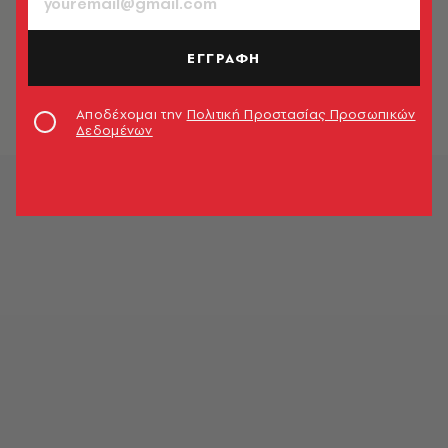
ΠΟΛΙΤΙΚΗ & ΟΙΚΟΝΟΜΙΑ
Στο Κόσοβο ο Νίκος Δένδιας για να
επισκεφθεί την Ελληνική Δύναμη
ΕΓΓΡΑΦΗ
Κοσσυφοπεδίου
Newsroom
Αποδέχομαι την
Πολιτική Προστασίας Προσωπικών
Δεδομένων