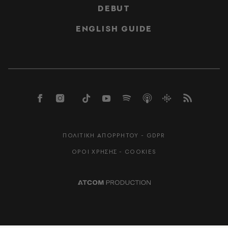
DEBUT
ENGLISH GUIDE
ΠΟΛΙΤΙΚΗ ΑΠΟΡΡΗΤΟΥ - GDPR
ΟΡΟΙ ΧΡΗΣΗΣ - COOKIES