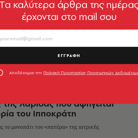
Tα καλύτερα άρθρα της ημέρα
έρχονται στο mail σου
σμηση κήπου αφήνει πίσω τον
ισμό και γεμίζει ξανά χρώμα
ς τάσεις του καλοκαιριού μάς γυρίζουν στις
γαπήσαμε
ΕΓΓΡΑΦΗ
λη
25.07.2026, 10:27
Αποδέχομαι την
Πολιτική Προστασίας Προσωπικών Δεδομένω
 της Λάρισας που αφηγείται
ορία του Ιπποκράτη
 το μονοπάτι του «πατέρα» της ιατρικής