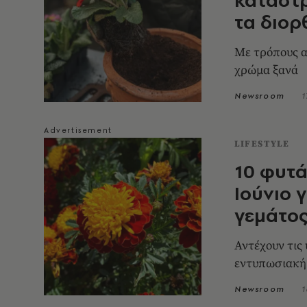
τα διορ
Με τρόπους α
χρώμα ξανά
Newsroom
1
LIFESTYLE
10 φυτά
Ιούνιο γ
γεμάτος
Αντέχουν τις
εντυπωσιακή 
Newsroom
1