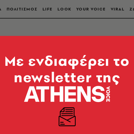
Α
ΠΟΛΙΤΙΣΜΟΣ
LIFE
LOOK
YOUR VOICE
VIRAL
Ζ
Mε ενδιαφέρει το
newsletter της