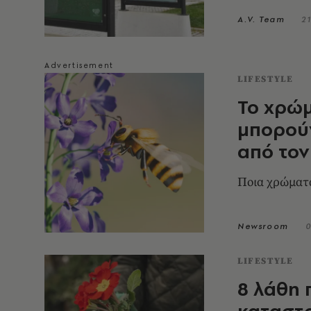
A.V. Team
2
LIFESTYLE
Το χρώμ
μπορούν
από τον
Ποια χρώματ
Newsroom
0
LIFESTYLE
8 λάθη 
καταστρ