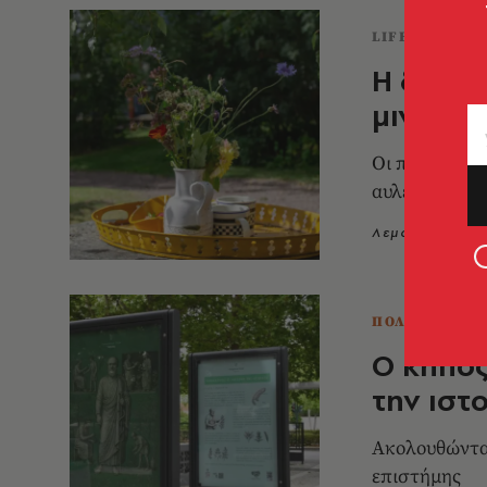
LIFESTYLE
Η διακό
μινιμαλ
Οι πιο όμορφε
αυλές που α
Λεμονιά Καψά
ΠΟΛΕΙΣ
Ο κήπος
την ιστ
Ακολουθώντας
επιστήμης