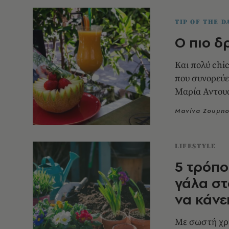
TIP OF THE D
Ο πιο δ
Και πολύ chi
που συνορεύει
Μανίνα Ζουμπ
LIFESTYLE
5 τρόπο
γάλα στ
να κάνε
Με σωστή χρ