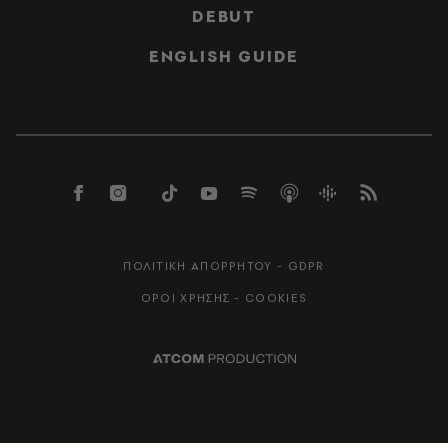
DEBUT
ENGLISH GUIDE
ΠΟΛΙΤΙΚΗ ΑΠΟΡΡΗΤΟΥ - GDPR
ΟΡΟΙ ΧΡΗΣΗΣ - COOKIES