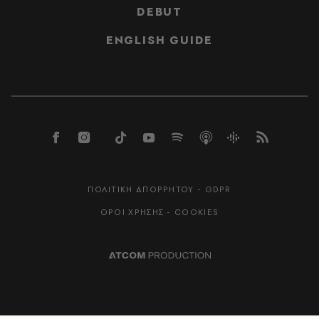
DEBUT
ENGLISH GUIDE
ΠΟΛΙΤΙΚΗ ΑΠΟΡΡΗΤΟΥ - GDPR
ΟΡΟΙ ΧΡΗΣΗΣ - COOKIES