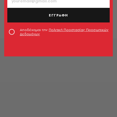
ΒΙΒΛΙΟ
Σεπτέμβριος: Ένας μήνας
αφιερωμένος στη λογοτεχνία
ΕΓΓΡΑΦΗ
Γιώργος Δήμος
Αποδέχομαι την
Πολιτική Προστασίας Προσωπικών
Δεδομένων