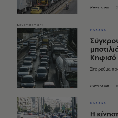
Newsroom
2
ΕΛΛΑΔΑ
Σύγκρο
μποτιλι
Κηφισό
Στο ρεύμα πρ
Newsroom
0
ΕΛΛΑΔΑ
Η κίνησ