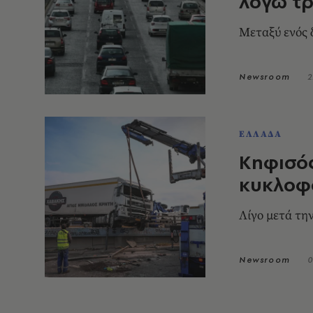
λόγω τ
Μεταξύ ενός 
Newsroom
2
ΕΛΛΑΔΑ
Κηφισός
κυκλοφο
Λίγο μετά την
Newsroom
0