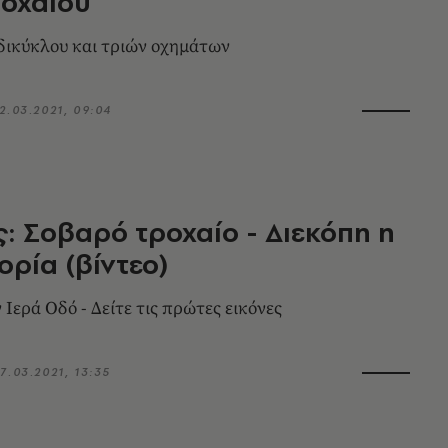
ροχαίου
δικύκλου και τριών οχημάτων
2.03.2021, 09:04
: Σοβαρό τροχαίο - Διεκόπη η
ρία (βίντεο)
 Ιερά Οδό - Δείτε τις πρώτες εικόνες
7.03.2021, 13:35