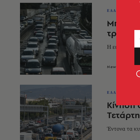
ΕΛΛΑΔΑ
Μποτιλι
τροχαίο
Η εικόνα της
Newsroom
3
ΕΛΛΑΔΑ
Κίνηση
Τετάρτη
Έντονα τα κ