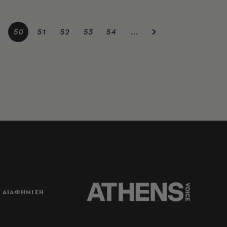
9
50
51
52
53
54
…
ΔΙΑΦΗΜΙΣΗ