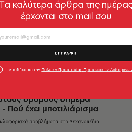
Tα καλύτερα άρθρα της ημέρα
έρχονται στο mail σου
άρισμα στον Κηφισό λόγω
υ
 κίνησης τώρα μέσω του χάρτη της Google
ΕΓΓΡΑΦΗ
0.06.2021, 15:58
Αποδέχομαι την
Πολιτική Προστασίας Προσωπικών Δεδομένω
 στους δρόμους σήμερα
 - Πού έχει μποτιλιάρισμα
υκλοφοριακά προβλήματα στο Λεκανοπέδιο