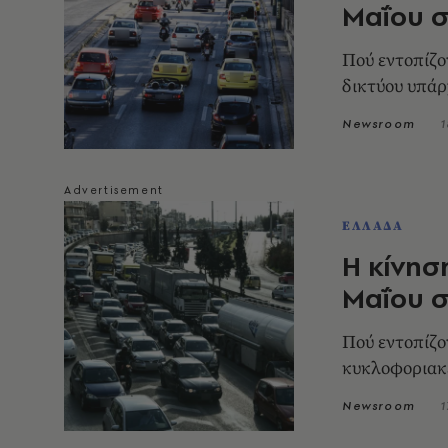
Μαΐου σ
Πού εντοπίζον
δικτύου υπάρ
Newsroom
1
ΕΛΛΑΔΑ
Η κίνησ
Μαΐου σ
Πού εντοπίζο
κυκλοφοριακέ
Newsroom
1