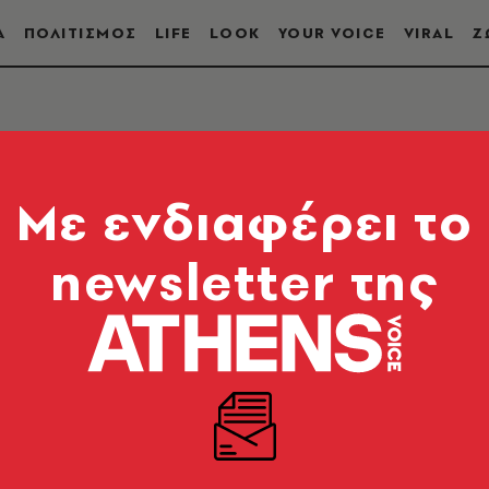
Α
ΠΟΛΙΤΙΣΜΟΣ
LIFE
LOOK
YOUR VOICE
VIRAL
Ζ
Mε ενδιαφέρει το
newsletter της