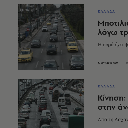
ΕΛΛΑΔΑ
Μποτιλ
λόγω τ
Η ουρά έχει 
Newsroom
0
ΕΛΛΑΔΑ
Κίνηση:
στην άν
Από τη Λαχαν