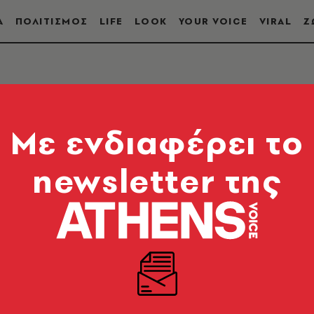
Α
ΠΟΛΙΤΙΣΜΟΣ
LIFE
LOOK
YOUR VOICE
VIRAL
Ζ
Mε ενδιαφέρει το
newsletter της