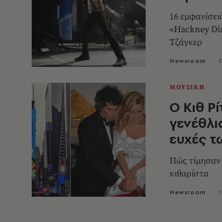
16 εμφανίσει
«Hackney Dia
Τζάγκερ
Newsroom
2
ΜΟΥΣΙΚΗ
Ο Κιθ Ρ
γενέθλι
ευχές τ
Πώς τίμησαν 
κιθαρίστα
Newsroom
1