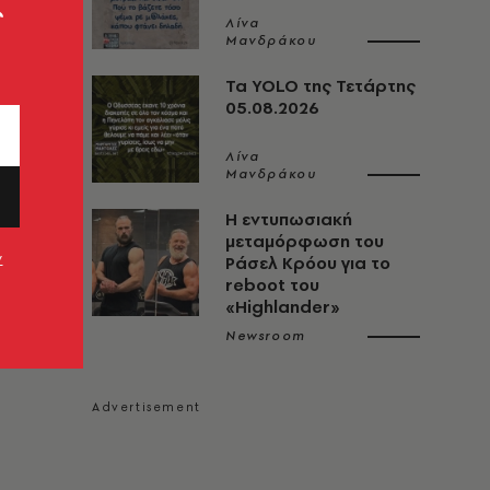
ς
Λίνα
Μανδράκου
Τα YOLO της Τετάρτης
05.08.2026
Λίνα
Μανδράκου
Η εντυπωσιακή
μεταμόρφωση του
ν
Ράσελ Κρόου για το
reboot του
«Highlander»
Newsroom