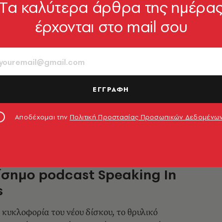
Tα καλύτερα άρθρα της ημέρα
έρχονται στο mail σου
αρντς: «Ίσως οι Rolling Stones
περιοδεύσουν ξανά»
Μικ Τζάγκερ εμφανίζεται πιο αισιόδοξος
ΕΓΓΡΑΦΗ
2.06.2026, 21:36
Αποδέχομαι την
Πολιτική Προστασίας Προσωπικών Δεδομένω
ing Stones ανακοίνωσαν το νέο
ίσημο podcast Speaking In
s
 κυκλοφορία του νέου δίσκου, το θρυλικό