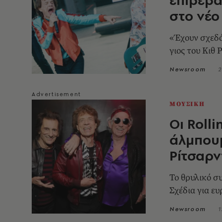
στο νέ
«Έχουν σχεδό
γιος του Κιθ 
Newsroom
2
ΜΟΥΣΙΚΗ
Οι Roll
άλμπουμ
Ρίτσαρν
Το θρυλικό σ
Σχέδια για ε
Newsroom
1