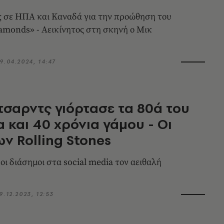
ς σε ΗΠΑ και Καναδά για την προώθηση του
monds» - Αεικίνητος στη σκηνή ο Μικ
9.04.2024, 14:47
ίτσαρντς γιόρτασε τα 80ά του
α και 40 χρόνια γάμου - Οι
ων Rolling Stones
οι διάσημοι στα social media τον αειθαλή
9.12.2023, 12:53