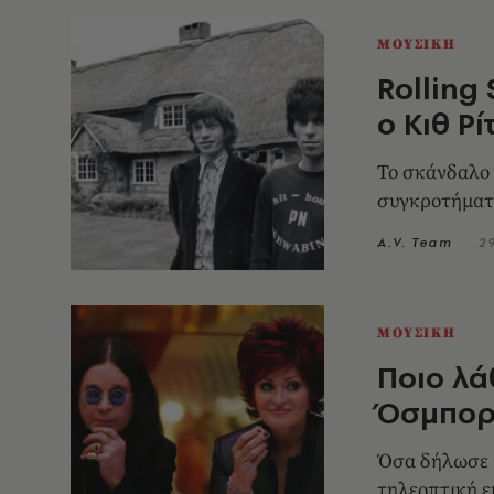
ΜΟΥΣΙΚΗ
Rolling
ο Κιθ Ρ
Το σκάνδαλο 
συγκροτήματ
A.V. Team
2
ΜΟΥΣΙΚΗ
Ποιο λά
Όσμπορν
Όσα δήλωσε η
τηλεοπτική 