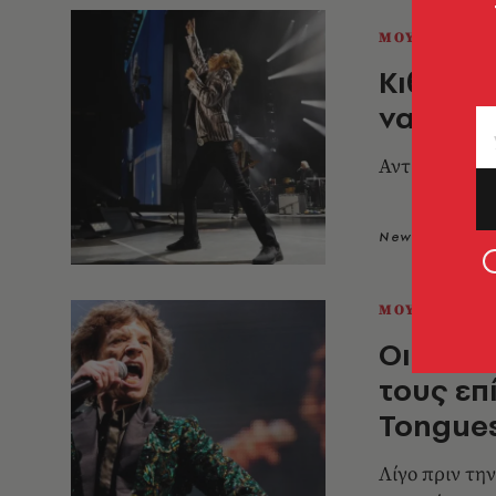
ΜΟΥΣΙΚΗ
Κιθ Ρίτσ
να μην 
Αντίθετα, ο 
Newsroom
2
ΜΟΥΣΙΚΗ
Οι Roll
τους επ
Tongue
Λίγο πριν την