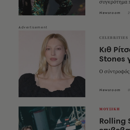
συγκρότημα π
Newsroom
2
CELEBRITIES
Κιθ Ρίτ
Stones 
Ο σύντροφός 
Newsroom
0
ΜΟΥΣΙΚΗ
Rolling
επιβεβα