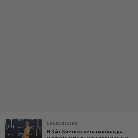
CELEBRITIES
Η Κέιτ Χάντσον εντυπωσίασε με
αποκαλυπτικό κίτρινο φόρεμα στο