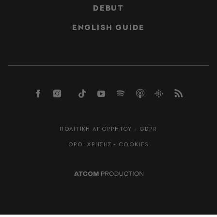
DEBUT
ENGLISH GUIDE
ΠΟΛΙΤΙΚΗ ΑΠΟΡΡΗΤΟΥ - GDPR
ΟΡΟΙ ΧΡΗΣΗΣ - COOKIES