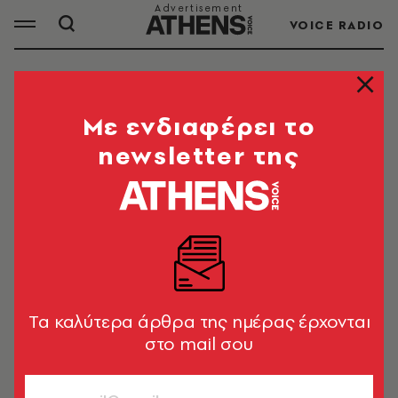
VOICE RADIO
ΚΕΙΤ ΧΑΝΤΣΟΝ
Mε ενδιαφέρει το
newsletter της
ΟΛΑ ΤΑ ΑΡΘΡΑ ΤΟΥ TAG
ΚΕΙΤ ΧΑΝΤΣΟΝ
TRENDING NOW
«Τόσο πολύ φαγητό στις ταβέρνες,
έχω λίγη φέτα...» - Η Κέιτ Χάντσον
Tα καλύτερα άρθρα της ημέρας έρχονται
έγραψε το πιο ελληνικό τραγούδι
στο mail σου
Newsroom