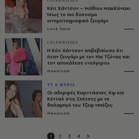
CELEBRITIES
Κέιτ Χάντσον – Μάθιου ΜακΚόναχι:
Ίσως το πιο δύσοσμο
κινηματογραφικό ζευγάρι
Look Team
CELEBRITIES
Η Κέιτ Χάντσον επιβεβαίωσε ότι
ήταν ζευγάρι με τον Νικ Τζόνας και
τον αποκάλεσε «νεόγερο»
Newsroom
TV & MEDIA
Οι αδερφές Καρντάσιαν, Κιμ και
Κένταλ στις Σπέτσες με τη
θαλαμηγό του Τζεφ Μπέζος
Newsroom
1
2
3
4