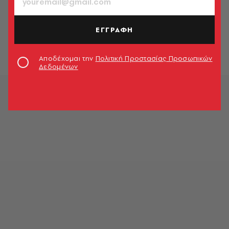
CELEBRITIES
Στην Ελλάδα η Κέιτ Χάντσον,
εθεάθη στο αεροδρόμιο
ΕΓΓΡΑΦΗ
Newsroom
Αποδέχομαι την
Πολιτική Προστασίας Προσωπικών
Δεδομένων