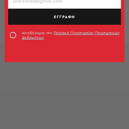
ΚΟΙΝΩΝΙΑ
Αστυνομική επιχείρηση σε
καταυλισμό στον Γέρακα - 16
ΕΓΓΡΑΦΗ
προσαγωγές
Newsroom
Αποδέχομαι την
Πολιτική Προστασίας Προσωπικών
Δεδομένων