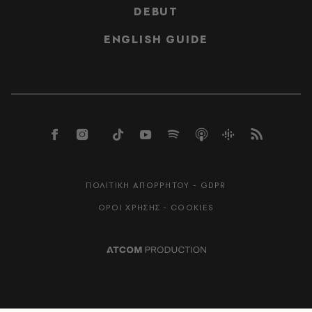
DEBUT
ENGLISH GUIDE
ΠΟΛΙΤΙΚΗ ΑΠΟΡΡΗΤΟΥ - GDPR
ΟΡΟΙ ΧΡΗΣΗΣ - COOKIES